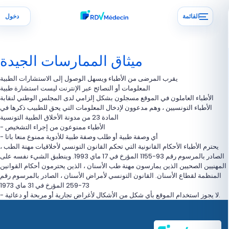
القائمة
دخول
ميثاق الممارسات الجيدة
يقرب المرضى من الأطباء ويسهل الوصول إلى الاستشارات الطبية
المعلومات أو النصائح عبر الإنترنت ليست استشارة طبية
الأطباء العاملون في الموقع مسجلون بشكل إلزامي لدى المجلس الوطني لنقابة
الأطباء التونسيين ، وهم مدعوون لإدخال المعلومات التي يحق للطبيب ذكرها في
المادة 23 من مدونة الأخلاق الطبية التونسية
الأطباء ممنوعون من إجراء التشخيص -
أي وصفة طبية أو طلب وصفة طبية للأدوية ممنوع منعا باتا -
يحترم الأطباء الأحكام القانونية التي تحكم القانون التونسي لأخلاقيات مهنة الطب ،
الصادر بالمرسوم رقم 93-1155 المؤرخ في 17 ماي 1993. وينطبق الشيء نفسه على
مهنيين الصحيين الذين يمارسون مهنة طب الأسنان ، الذين يحترمون أحكام القوانين
المنظمة لقطاع الأسنان. القانون التونسي لأمراض الأسنان ، الصادر بالمرسوم رقم
73-259 المؤرخ في 31 ماي 1973
.لا يجوز استخدام الموقع بأي شكل من الأشكال لأغراض تجارية أو مربحة أو دعائية -