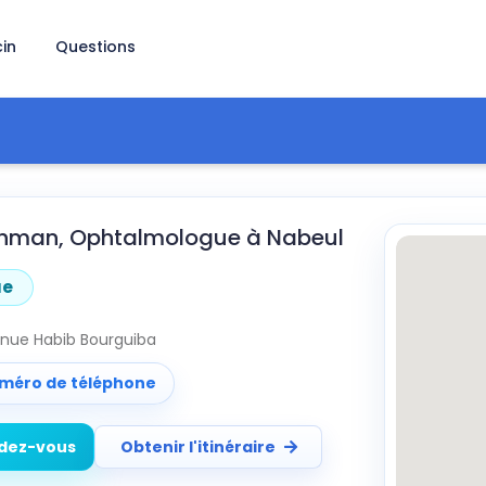
in
Questions
othman, Ophtalmologue à Nabeul
ue
enue Habib Bourguiba
uméro de téléphone
ndez-vous
Obtenir l'itinéraire