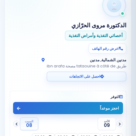
الدكتورة
مروى الحرّازي
أخصائي التغذية وأمراض التغذية
اعرض رقم الهاتف
مدنين الشمالية, مدنين
طريق tataouine à côté de مصحة ibn arafa
احصل على الاتجاهات
التوفر
احجز موعداً
الأحد
السبت
08
09