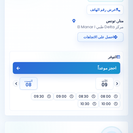
اعرض رقم الهاتف
منار, تونس
مركز Delta طبي El Manar I
احصل على الاتجاهات
التوفر
احجز موعداً
الأحد
السبت
08
09
09:30
09:00
08:30
08:00
10:30
10:00