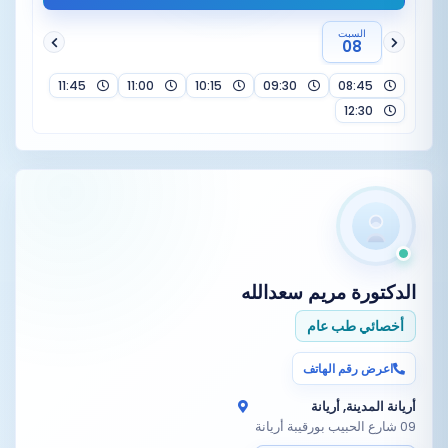
السبت
08
11:45
11:00
10:15
09:30
08:45
12:30
الدكتورة
مريم سعدالله
أخصائي طب عام
اعرض رقم الهاتف
أريانة المدينة, أريانة
09 شارع الحبيب بورقيبة أريانة