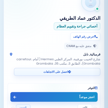
الدكتور
عماد الطريقي
أخصائي جراحة وتقويم العظام
اعرض رقم الهاتف
متفق عليه مع CNAM
قرمبالية, نابل
شارع الحبيب بورقيبة، المركز الطبي Hermes ( أمام carrefour،
Grombalia)، الطابق 3، مكتب 35، Grombalia
احصل على الاتجاهات
التوفر
احجز موعداً
الأحد
السبت