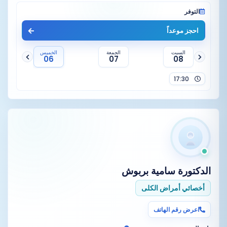
عيادة امراض الكلى ارتفاع ضغط الدم و تصفية الدم ،
التوفر
الكلية السكرى، تسجيل ضغط الدم على 24 ساع…
احجز موعداً
السبت
الجمعة
الخميس
06
07
08
17:30
الدكتورة
سامية بربوش
أخصائي أمراض الكلى
اعرض رقم الهاتف