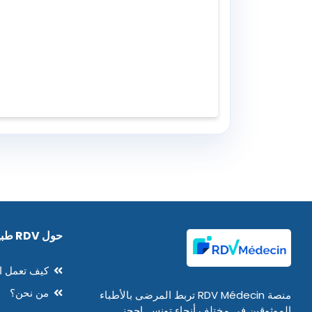
حول RDV طبيب
كيف تعمل ا
من نحن؟
منصة RDV Médecin تربط المرضى بالأطباء
الموثوقين في مختلف أنحاء تونس. احجز