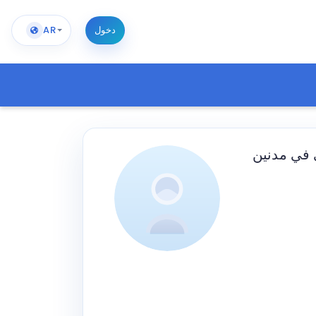
دخول
AR
 في مدنين