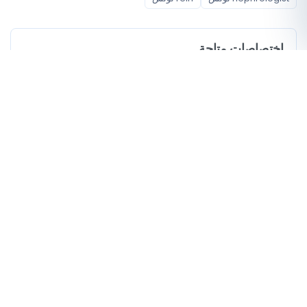
اختصاصات متاحة
أخصائي أمراض الكلى
أحياء مغطاة
المدينة الأولمبية
باب السويقة
حي الخضراء
مؤشرات للمقارنة
0
خدمات وأعمال طبية مذكورة