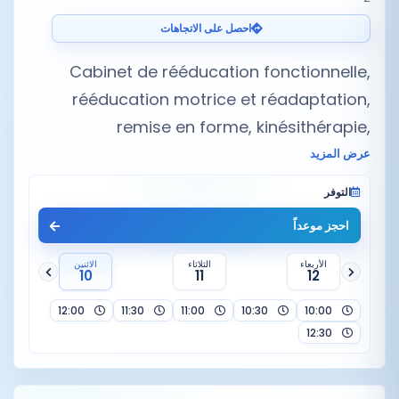
احصل على الاتجاهات
Cabinet de rééducation fonctionnelle,
rééducation motrice et réadaptation,
remise en forme, kinésithérapie,
physiothérapie, drainage lymphatique,
عرض المزيد
rééducation périnéale, massages sportifs,
التوفر
cures d'amincissement, tecarthe…
احجز موعداً
الأربعاء
الثلاثاء
الاثنين
10
11
12
12:00
11:30
11:00
10:30
10:00
12:30