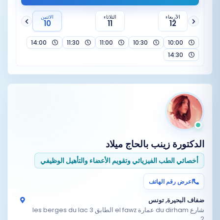
الأربعاء
الثلاثاء
الاثنين
10
11
12
14:00
11:30
11:00
10:30
10:00
14:30
الدكتورة
زينب بالحاج ميلاد
أخصائي الطب الفيزيائي وتقويم الأعضاء والتأهيل الوظيفي
اعرض رقم الهاتف
ضفاف البحيرة, تونس
شارع du dirham عمارة el fawz الطابق 3 les berges du lac
2