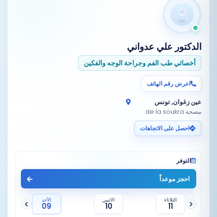
الدكتور
علي عدواني
أخصائي طب الفم وجراحة الوجه والفكين
اعرض رقم الهاتف
عين زغوان, تونس
مصحة de la soukra
احصل على الاتجاهات
التوفر
احجز موعداً
الثلاثاء
الاثنين
الأحد
09
10
11