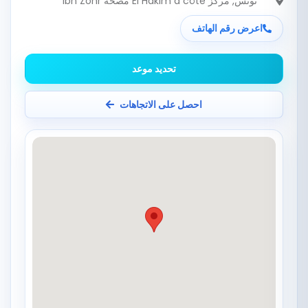
تونس
, مركز El Hakim à côté مصحة Ibn Zohr
اعرض رقم الهاتف
تحديد موعد
احصل على الاتجاهات