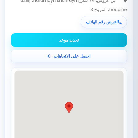
بن عروس
, 74 شارع haramayn sharifayn، إقامة
houcine، المروج 3
اعرض رقم الهاتف
تحديد موعد
احصل على الاتجاهات