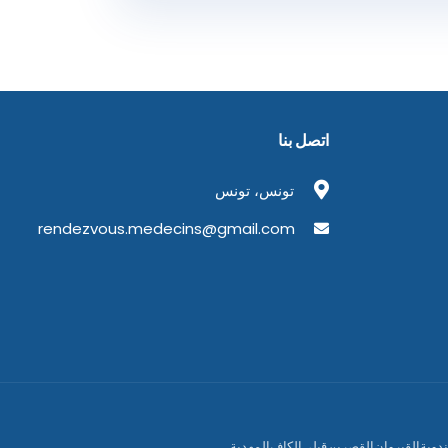
اتصل بنا
تونس، تونس
rendezvous.medecins@gmail.com
دوبة
القيروان
القصرين
قبلي
الكاف
المهدية