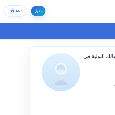
دخول
AR
لك البولية في