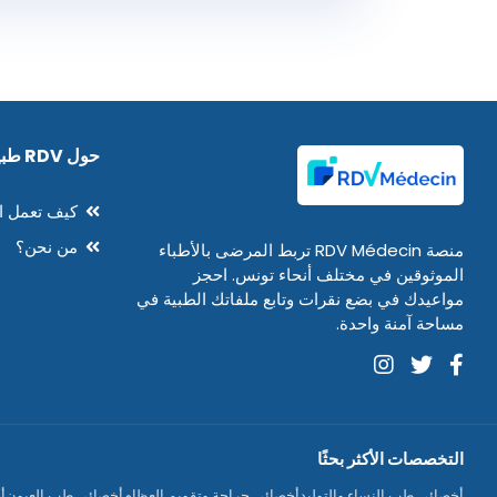
حول RDV طبيب
كيف تعمل ا
من نحن؟
منصة RDV Médecin تربط المرضى بالأطباء
الموثوقين في مختلف أنحاء تونس. احجز
مواعيدك في بضع نقرات وتابع ملفاتك الطبية في
مساحة آمنة واحدة.
التخصصات الأكثر بحثًا
أخصائي طب النساء والتوليد
أخصائي جراحة وتقويم العظام
أخصائي طب العيون
أ