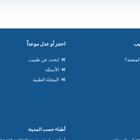
احجز أو عدل موعداً
لمنصة؟
ابحث عن طبيب
الأسئلة
المجلة الطبية
أطباء حسب المدينة
خصائي طب عام
أريانة
بن عروس
بنزرت
باجة
قابس
قفصة
جن