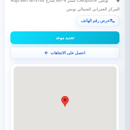
تونس
, Cleopatre سنتر A6-9 شارع Raja Ben Ammar
المركز العمراني الشمالي تونس
اعرض رقم الهاتف
تحديد موعد
احصل على الاتجاهات