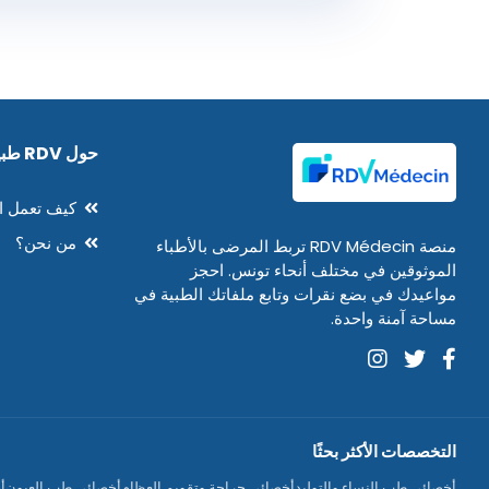
حول RDV طبيب
كيف تعمل ا
من نحن؟
منصة RDV Médecin تربط المرضى بالأطباء
الموثوقين في مختلف أنحاء تونس. احجز
مواعيدك في بضع نقرات وتابع ملفاتك الطبية في
مساحة آمنة واحدة.
التخصصات الأكثر بحثًا
أخصائي طب النساء والتوليد
أخصائي جراحة وتقويم العظام
أخصائي طب العيون
أ