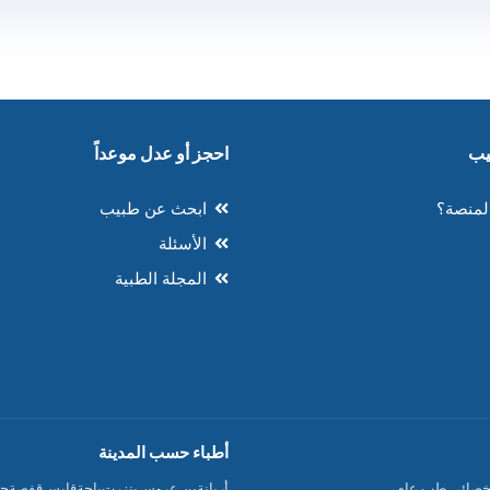
احجز أو عدل موعداً
لمنصة؟
ابحث عن طبيب
الأسئلة
المجلة الطبية
أطباء حسب المدينة
خصائي طب عام
أريانة
بن عروس
بنزرت
باجة
قابس
قفصة
جن