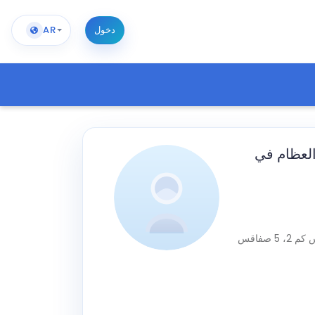
دخول
AR
العظام في