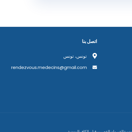
اتصل بنا
تونس، تونس
rendezvous.medecins@gmail.com
دوبة
القيروان
القصرين
قبلي
الكاف
المهدية