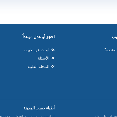
احجز أو عدل موعداً
لمنصة؟
ابحث عن طبيب
الأسئلة
المجلة الطبية
أطباء حسب المدينة
خصائي طب عام
أريانة
بن عروس
بنزرت
باجة
قابس
قفصة
جن