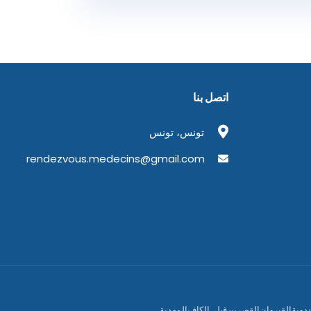
اتصل بنا
تونس، تونس
rendezvous.medecins@gmail.com
دوبة
القيروان
القصرين
قبلي
الكاف
المهدية