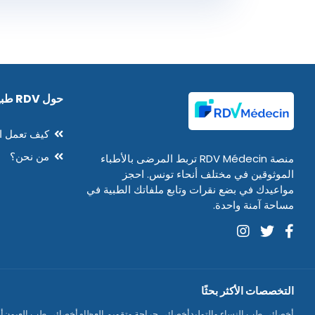
حول RDV طبيب
كيف تعمل ا
من نحن؟
منصة RDV Médecin تربط المرضى بالأطباء
الموثوقين في مختلف أنحاء تونس. احجز
مواعيدك في بضع نقرات وتابع ملفاتك الطبية في
مساحة آمنة واحدة.
التخصصات الأكثر بحثًا
أخصائي طب النساء والتوليد
أخصائي جراحة وتقويم العظام
أخصائي طب العيون
أ