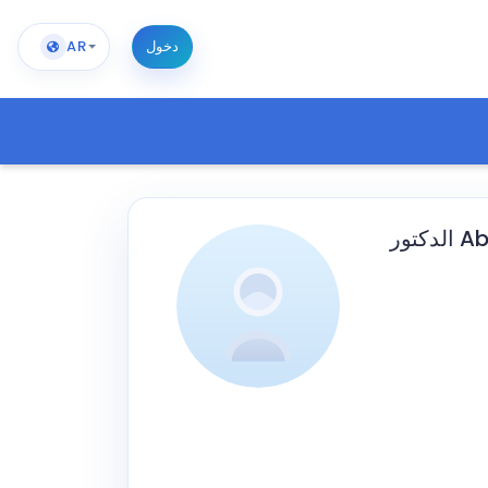
دخول
AR
الدكتور Abderrahmen Ben Khedher، أخصائي طب