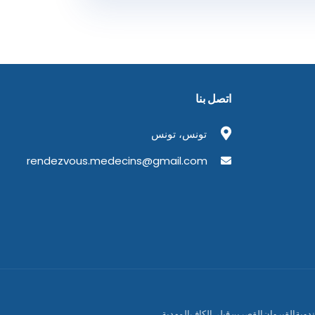
اتصل بنا
تونس، تونس
rendezvous.medecins@gmail.com
دوبة
القيروان
القصرين
قبلي
الكاف
المهدية