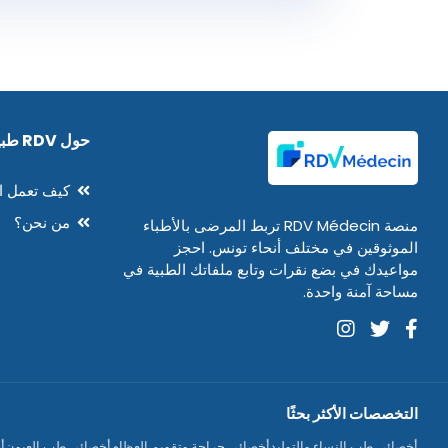
حول RDV طبيب
كيف تعمل ا
من نحن؟
منصة RDV Médecin تربط المرضى بالأطباء
الموثوقين في مختلف أنحاء تونس. احجز
مواعيدك في بضع نقرات وتابع ملفاتك الطبية في
مساحة آمنة واحدة.
التخصصات الأكثر بحثًا
أخصائي طب النساء والتوليد
أخصائي جراحة وتقويم العظام
أخصائي طب العيون
أ