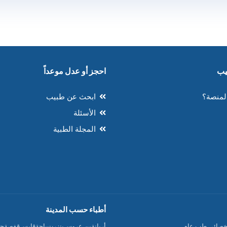
احجز أو عدل موعداً
لمنصة؟
ابحث عن طبيب
الأسئلة
المجلة الطبية
أطباء حسب المدينة
خصائي طب عام
أريانة
بن عروس
بنزرت
باجة
قابس
قفصة
جن