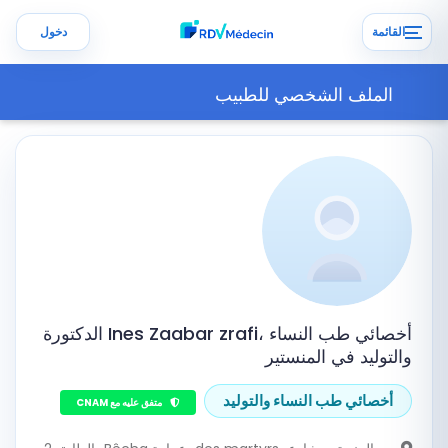
القائمة
دخول
الملف الشخصي للطبيب
الدكتورة Ines Zaabar zrafi، أخصائي طب النساء
والتوليد في المنستير
أخصائي طب النساء والتوليد
متفق عليه مع CNAM