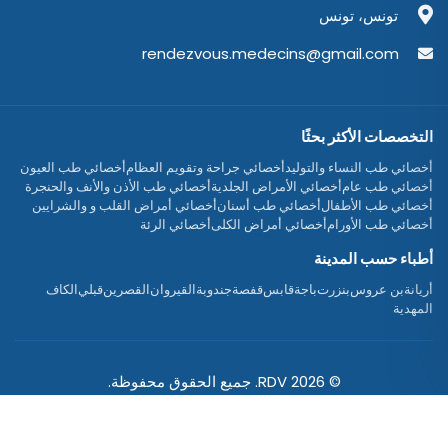
تونس، تونس
rendezvous.medecins@gmail.com
التخصصات الأكثر بحثًا
أخصائي طب النساء والتوليد
أخصائي جراحة وتقويم العظام
أخصائي طب العيون
أخصائي طب عام
أخصائي الأمراض الجلدية
أخصائي طب الأذن والأنف والحنجرة
أخصائي طب الأطفال
أخصائي طب أسنان
أخصائي أمراض القلب و والشرايين
أخصائي طب الأورام
أخصائي أمراض الكلى
أخصائي الرئة
أطباء حسب المدينة
أريانة
بن عروس
بنزرت
باجة
قابس
قفصة
جندوبة
القيروان
القصرين
قبلي
الكاف
المهدية
© 2026 RDV. جميع الحقوق محفوظة.
Designed with
♥
by Blue Eden Software