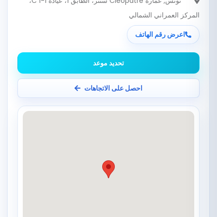
تونس
, عمارة Cleopatre سنتر، الطابق 1، عيادة C 1-1،
المركز العمراني الشمالي
اعرض رقم الهاتف
تحديد موعد
احصل على الاتجاهات