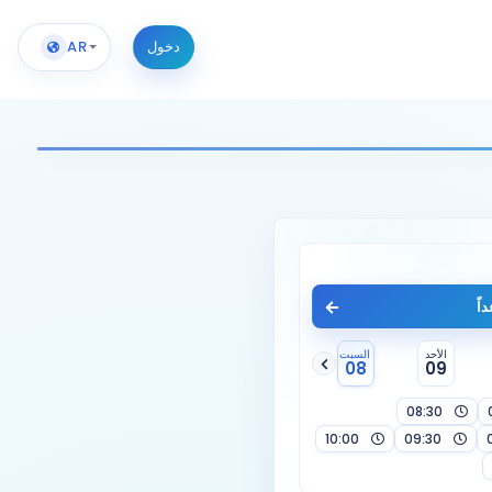
دخول
AR
اً
الأحد
السبت
08
09
08:30
10:00
09:30