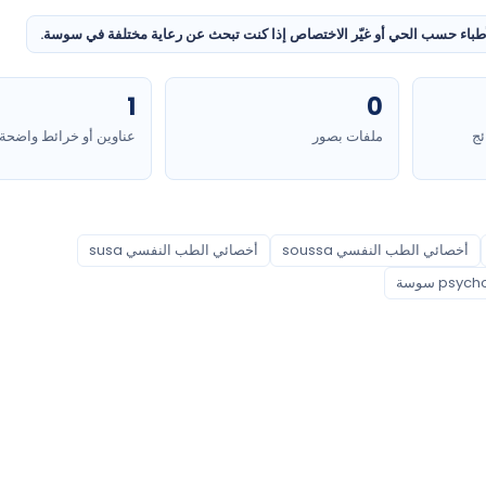
طباء حسب الحي أو غيّر الاختصاص إذا كنت تبحث عن رعاية مختلفة في سوسة.
1
0
ئج
ملفات بصور
عناوين أو خرائط واضحة
أخصائي الطب النفسي soussa
أخصائي الطب النفسي susa
psyc سوسة
أحياء مغطاة
معتمدية سوسة جوهرة