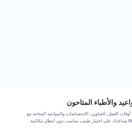
يد والأطباء المتاحون
أوقات العمل، العناوين، الاختصاصات والمواعيد المتاحة مع
أخصائي الطب النفسي في سوسة. الحجز عبر RDV Médecins يساعدك على اختيار طبيب مناسب دون انتظار مكالمة