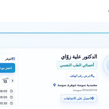
الدكتور
علية زوّاي
التوفر
أخصائي الطب النفسي
احجز موعد
اعرض رقم الهاتف
الاثنين
10
معتمدية سوسة جوهرة, سوسة
khezema سوسة
08:00
09:00
احصل على الاتجاهات
10:30