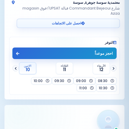
معتمدية سوسة جوهرة, سوسة
شارع Commandant Bejeoui قبالة l'UPSAT فوق magasin
Aziza
احصل على الاتجاهات
التوفر
احجز موعداً
الأربعاء
الثلاثاء
الاثنين
10
11
12
10:00
09:30
09:00
08:30
11:00
10:30