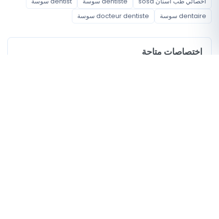
أخصائي طب أسنان sosa
dentiste سوسة
dentist سوسة
dentaire سوسة
docteur dentiste سوسة
اختصاصات متاحة
أخصائي طب أسنان
أحياء مغطاة
مساكن
أكودة
معتمدية سوسة جوهرة
مؤشرات للمقارنة