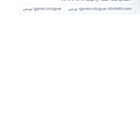
gynecologue obstetricien تونس
gynecologue تونس
gyneco تونس
gynecologist تونس
اختصاصات متاحة
أخصائي طب النساء والتوليد
أحياء مغطاة
المدينة الأولمبية
باردو
المنزه
حي الخضراء
منار