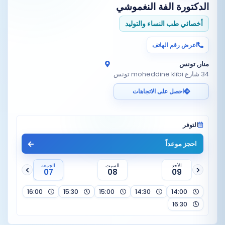
الدكتورة
الفة النغموشي
أخصائي طب النساء والتوليد
اعرض رقم الهاتف
منار, تونس
34 شارع moheddine klibi تونس
احصل على الاتجاهات
التوفر
احجز موعداً
الأحد
السبت
الجمعة
07
08
09
16:00
15:30
15:00
14:30
14:00
16:30