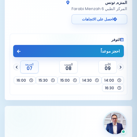
المنزه, تونس
المركز الطبي Farabi Menzah 6
احصل على الاتجاهات
التوفر
احجز موعداً
الأحد
السبت
الجمعة
07
08
09
16:00
15:30
15:00
14:30
14:00
16:30