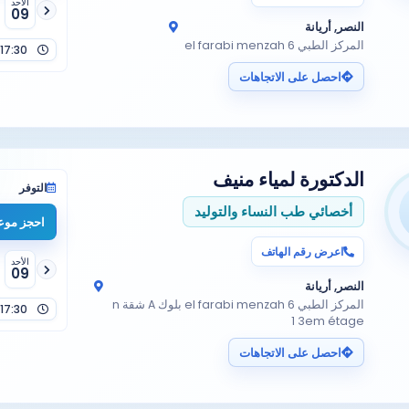
الأحد
09
النصر, أريانة
المركز الطبي el farabi menzah 6
17:30
احصل على الاتجاهات
Prise en charge de kyste …
الدكتورة
لمياء منيف
التوفر
أخصائي طب النساء والتوليد
احجز موعد
اعرض رقم الهاتف
الأحد
09
النصر, أريانة
المركز الطبي el farabi menzah 6 بلوك A شقة n
17:30
1 3em étage
احصل على الاتجاهات