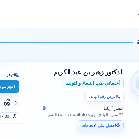
الدكتور
زهير بن عبد الكريم
التوفر
أخصائي طب النساء والتوليد
احجز موعد
اعرض رقم الهاتف
الأحد
09
النصر, أريانة
76 شارع الهادي نويرة res le capitole النصر
17:30
احصل على الاتجاهات