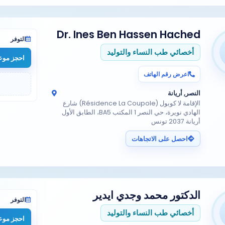
Dr. Ines Ben Hassen Hached
التوفر
أخصائي طب النساء والتوليد
احجز موعد
اعرض رقم الهاتف
النصر, أريانة
الإقامة لا كوبول (Résidence La Coupole) شارع
الهادي نويرة، حي النصر 1 المكتب BA5، الطابق الأول
أريانة 2037 تونس
احصل على الاتجاهات
الدكتور
محمد وجدي ايدير
التوفر
أخصائي طب النساء والتوليد
احجز موعد