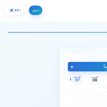
دخول
AR
اً
السبت
الجمعة
07
08