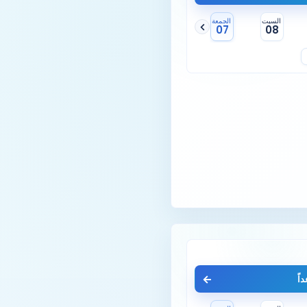
السبت
الجمعة
07
08
اً