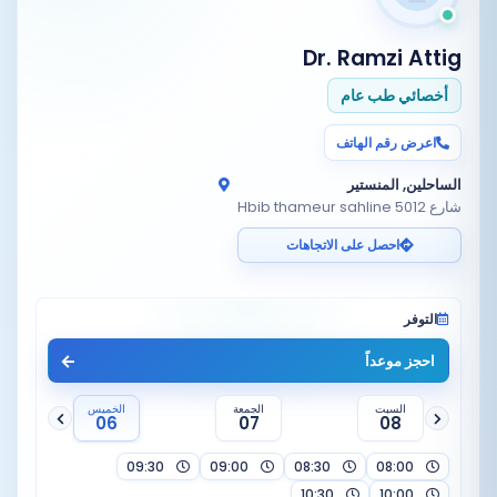
Dr. Ramzi Attig
أخصائي طب عام
اعرض رقم الهاتف
الساحلين, المنستير
شارع Hbib thameur sahline 5012
احصل على الاتجاهات
التوفر
احجز موعداً
السبت
الجمعة
الخميس
06
07
08
09:30
09:00
08:30
08:00
10:30
10:00