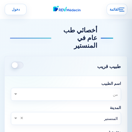
القائمة
دخول
أخصائي طب
عام في
المنستير
طبيب قريب
اسم الطبيب
من
المدينة
×
المنستير
معتمدية