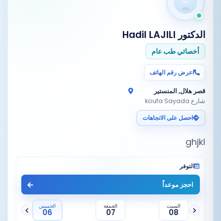
الدكتور
Hadil LAJILI
أخصائي طب عام
اعرض رقم الهاتف
قصر هلال, المنستير
شارع koufa Sayada
احصل على الاتجاهات
ghjkl
التوفر
احجز موعداً
السبت
الجمعة
الخميس
06
07
08