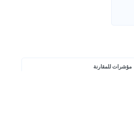
مؤشرات للمقارنة
0
خدمات وأعمال طبية مذكورة
0
فيديو تعريفي متوفر
0
اتفاقية CNAM مذكورة