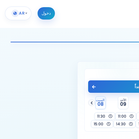
دخول
AR
اً
الأحد
السبت
08
09
11:30
11:00
15:00
14:30