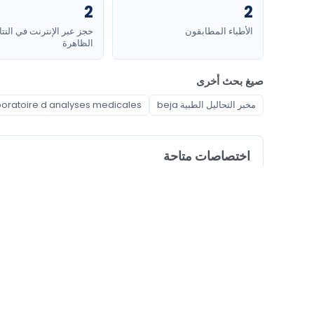
2
2
الأطباء المطابقون
حجز عبر الإنترنت في النتا
الظاهرة
صيغ بحث أخرى
مخبر التحاليل الطبية beja
laboratoire d analyses medicales ب
اختصاصات متاحة
مخبر التحاليل الطبية
كيف تختار مخبر التحاليل الطبية في باجة