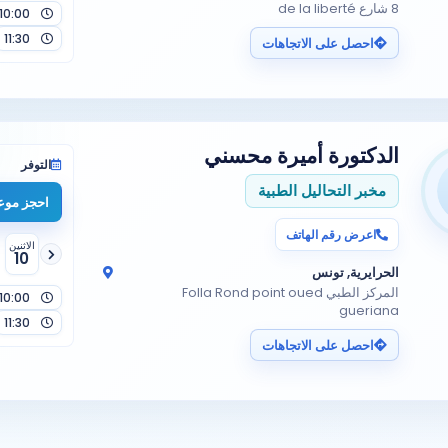
8 شارع de la liberté
10:00
11:30
احصل على الاتجاهات
الدكتورة
أميرة محسني
التوفر
مخبر التحاليل الطبية
احجز موعد
اعرض رقم الهاتف
الاثنين
10
الحرايرية, تونس
المركز الطبي Folla Rond point oued
10:00
gueriana
11:30
احصل على الاتجاهات