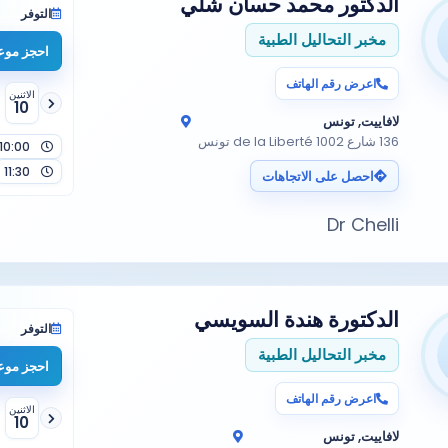
الدكتور
محمد حسان شلي
التوفر
مخبر التحاليل الطبية
احجز موعد
اعرض رقم الهاتف
الاثنين
10
لافاييت, تونس
136 شارع de la Liberté 1002 تونس
10:00
11:30
احصل على الاتجاهات
Dr Chelli
الدكتورة
هندة السويسي
التوفر
مخبر التحاليل الطبية
احجز موعد
اعرض رقم الهاتف
الاثنين
10
لافاييت, تونس