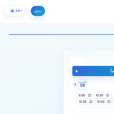
دخول
AR
اً
السبت
08
11:00
10:30
12:30
12:00