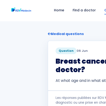
Home
Find a doctor
Medical questions
06 Jun
Question
Breast cance
doctor?
At what age and in what si
Les réponses publiées sur RDV 
diagnostic ou une prise en cha