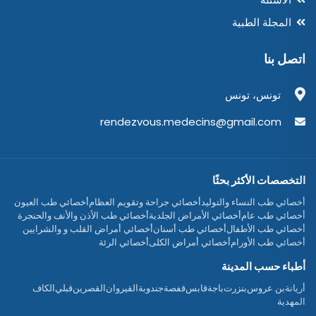
المجلة الطبية
اتصل بنا
تونس، تونس
rendezvous.medecins@gmail.com
التخصصات الأكثر بحثًا
أخصائي طب النساء والتوليد
أخصائي جراحة وتقويم العظام
أخصائي طب العيون
أخصائي طب عام
أخصائي الأمراض الجلدية
أخصائي طب الأذن والأنف والحنجرة
أخصائي طب الأطفال
أخصائي طب أسنان
أخصائي أمراض القلب و والشرايين
أخصائي طب الأورام
أخصائي أمراض الكلى
أخصائي الرئة
أطباء حسب المدينة
أريانة
بن عروس
بنزرت
باجة
قابس
قفصة
جندوبة
القيروان
القصرين
قبلي
الكاف
المهدية