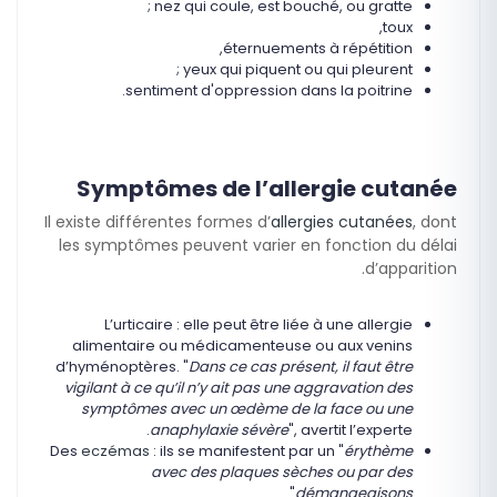
nez qui coule, est bouché, ou gratte ;
toux,
éternuements à répétition,
yeux qui piquent ou qui pleurent ;
sentiment d'oppression dans la poitrine.
Symptômes de l’allergie cutanée
Il existe différentes formes d’
allergies cutanées
, dont
les symptômes peuvent varier en fonction du délai
d’apparition.
L’urticaire : elle peut être liée à une allergie
alimentaire ou médicamenteuse ou aux venins
d’hyménoptères. "
Dans ce cas présent, il faut être
vigilant à ce qu’il n’y ait pas une aggravation des
symptômes avec un œdème de la face ou une
anaphylaxie sévère
", avertit l’experte.
Des
eczémas
: ils se manifestent par un "
érythème
avec des plaques sèches ou par des
".
démangeaisons