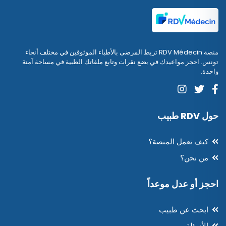
منصة RDV Médecin تربط المرضى بالأطباء الموثوقين في مختلف أنحاء
تونس. احجز مواعيدك في بضع نقرات وتابع ملفاتك الطبية في مساحة آمنة
واحدة.
حول RDV طبيب
كيف تعمل المنصة؟
من نحن؟
احجز أو عدل موعداً
ابحث عن طبيب
الأسئلة