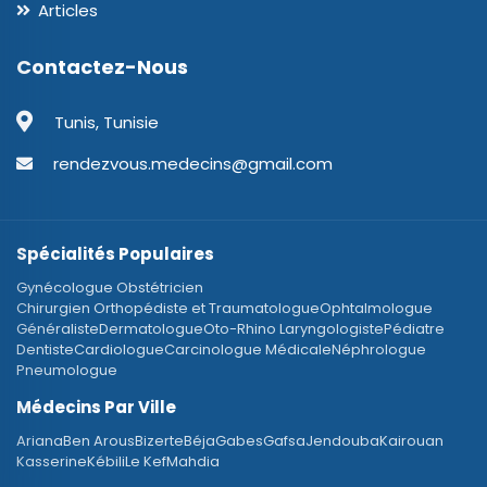
Articles
Contactez-Nous
Tunis, Tunisie
rendezvous.medecins@gmail.com
Spécialités Populaires
Gynécologue Obstétricien
Chirurgien Orthopédiste et Traumatologue
Ophtalmologue
Généraliste
Dermatologue
Oto-Rhino Laryngologiste
Pédiatre
Dentiste
Cardiologue
Carcinologue Médicale
Néphrologue
Pneumologue
Médecins Par Ville
Ariana
Ben Arous
Bizerte
Béja
Gabes
Gafsa
Jendouba
Kairouan
Kasserine
Kébili
Le Kef
Mahdia