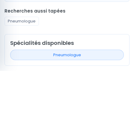
Recherches aussi tapées
Pneumologue
Spécialités disponibles
Pneumologue
Signaux de profil à comparer
3
Profils avec actes ou services
0
Profils avec vidéo médecin
2
Profils mentionnant la CNAM