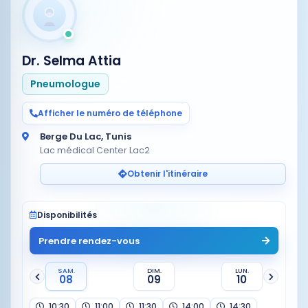
Dr. Selma Attia
Pneumologue
Afficher le numéro de téléphone
Berge Du Lac, Tunis
Lac médical Center Lac2
Obtenir l'itinéraire
Disponibilités
Prendre rendez-vous
SAM.
DIM.
LUN.
08
09
10
10:30
11:00
11:30
14:00
14:30