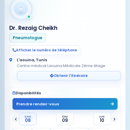
Dr. Rezaig Cheikh
Pneumologue
Afficher le numéro de téléphone
L'aouina, Tunis
Centre médical Laouina Médicale 2ème étage
Obtenir l'itinéraire
Disponibilités
Prendre rendez-vous
SAM.
DIM.
LUN.
08
09
10