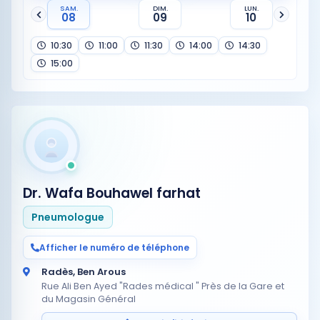
SAM.
DIM.
LUN.
08
09
10
10:30
11:00
11:30
14:00
14:30
15:00
Dr. Wafa Bouhawel farhat
Pneumologue
Afficher le numéro de téléphone
Radès, Ben Arous
Rue Ali Ben Ayed "Rades médical " Près de la Gare et
du Magasin Général