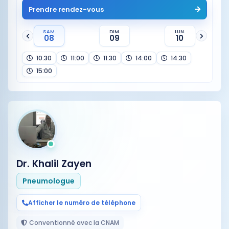
Prendre rendez-vous
SAM.
DIM.
LUN.
08
09
10
10:30
11:00
11:30
14:00
14:30
15:00
Dr. Khalil Zayen
Pneumologue
Afficher le numéro de téléphone
Conventionné avec la CNAM