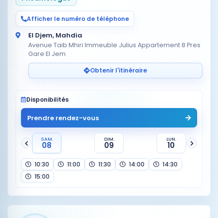
Afficher le numéro de téléphone
El Djem, Mahdia
Avenue Taib Mhiri Immeuble Julius Appartement 8 Pres
Gare El Jem
Obtenir l'itinéraire
Disponibilités
Prendre rendez-vous
SAM.
DIM.
LUN.
08
09
10
10:30
11:00
11:30
14:00
14:30
15:00