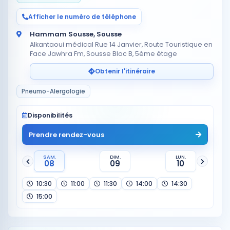
Afficher le numéro de téléphone
Hammam Sousse, Sousse
Alkantaoui médical Rue 14 Janvier, Route Touristique en
Face Jawhra Fm, Sousse Bloc B, 5ème étage
Obtenir l'itinéraire
Pneumo-Alergologie
Disponibilités
Prendre rendez-vous
SAM.
DIM.
LUN.
08
09
10
10:30
11:00
11:30
14:00
14:30
15:00