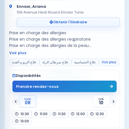
Ennasr, Ariana
158 Avenue Hedi Nouira Ennasr Tunis
Obtenir l'itinéraire
Prise en charge des allergies
Prise en charge des allergies reqpiratoire
Prise en charge des allergies de la peau
Prise en charge des allergies du nez
Voir plus
Prise en charge de la tuberculose
علاج الربو و الفدة
علاج سرطان الرئة
علاج الحساسية
Voir plus
Prise en charge du cancer des poumo…
Disponibilités
Prendre rendez-vous
SAM.
LUN.
08
10
10:30
11:00
11:30
12:00
12:30
13:00