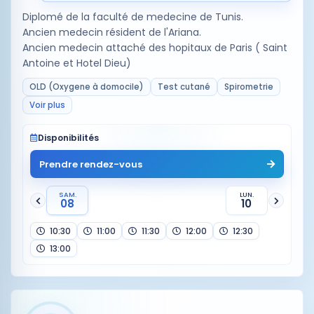
Diplomé de la faculté de medecine de Tunis.
Ancien medecin résident de l'Ariana.
Ancien medecin attaché des hopitaux de Paris ( Saint
Antoine et Hotel Dieu)
OLD (Oxygene à domocile)
Test cutané
Spirometrie
Voir plus
Disponibilités
Prendre rendez-vous
SAM.
LUN.
08
10
10:30
11:00
11:30
12:00
12:30
13:00