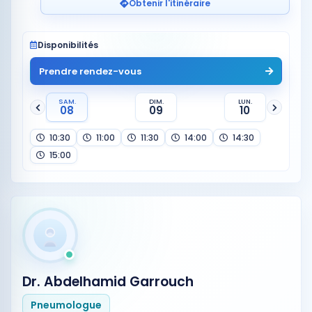
Obtenir l'itinéraire
Disponibilités
Prendre rendez-vous
SAM.
DIM.
LUN.
08
09
10
10:30
11:00
11:30
14:00
14:30
15:00
Dr. Abdelhamid Garrouch
Pneumologue