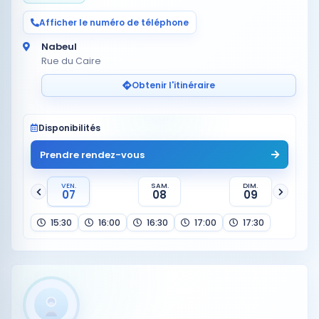
Afficher le numéro de téléphone
Nabeul
Rue du Caire
Obtenir l'itinéraire
Disponibilités
Prendre rendez-vous
VEN.
SAM.
DIM.
07
08
09
15:30
16:00
16:30
17:00
17:30