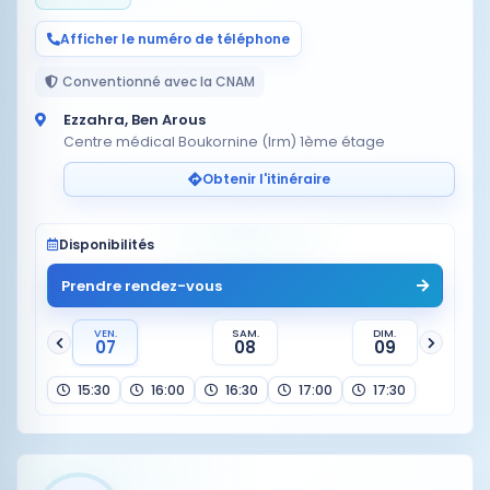
Afficher le numéro de téléphone
Conventionné avec la CNAM
Ezzahra, Ben Arous
Centre médical Boukornine (Irm) 1ème étage
Obtenir l'itinéraire
Disponibilités
Prendre rendez-vous
VEN.
SAM.
DIM.
07
08
09
15:30
16:00
16:30
17:00
17:30