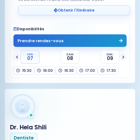
Obtenir l'itinéraire
Disponibilités
Prendre rendez-vous
VEN.
SAM.
DIM.
07
08
09
15:30
16:00
16:30
17:00
17:30
Dr. Hela Shili
Dentiste