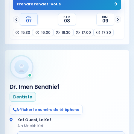
Prendre rendez-vous
VEN.
SAM.
DIM.
07
08
09
15:30
16:00
16:30
17:00
17:30
Dr. Imen Bendhief
Dentiste
Afficher le numéro de téléphone
Kef Ouest, Le Kef
Ain Mnakh Kef