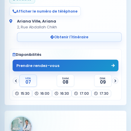
Afficher le numéro de téléphone
Ariana Ville, Ariana
2, Rue Abdallah Chikh
Obtenir l'itinéraire
Disponibilités
Prendre rendez-vous
VEN.
SAM.
DIM.
07
08
09
15:30
16:00
16:30
17:00
17:30