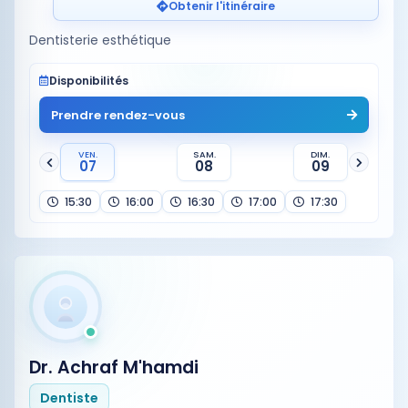
Obtenir l'itinéraire
Dentisterie esthétique
Disponibilités
Prendre rendez-vous
VEN.
SAM.
DIM.
07
08
09
15:30
16:00
16:30
17:00
17:30
Dr. Achraf M'hamdi
Dentiste