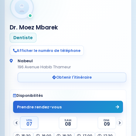
Dr. Moez Mbarek
Dentiste
Afficher le numéro de téléphone
Nabeul
196 Avenue Habib Thameur
Obtenir l'itinéraire
Disponibilités
Prendre rendez-vous
VEN.
SAM.
DIM.
07
08
09
15:30
16:00
16:30
17:00
17:30