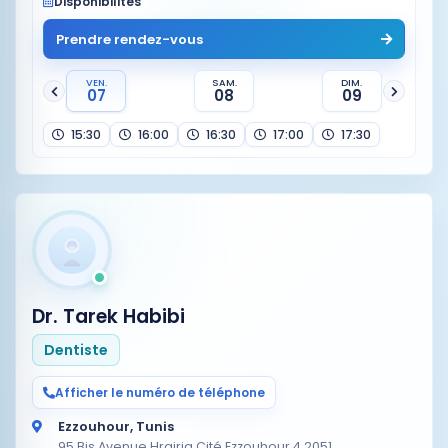
Disponibilités
Prendre rendez-vous
VEN.
SAM.
DIM.
07
08
09
15:30
16:00
16:30
17:00
17:30
Dr. Tarek Habibi
Dentiste
Afficher le numéro de téléphone
Ezzouhour, Tunis
95 Bis Avenue Hrairia Cité Ezzouhour 4 2051