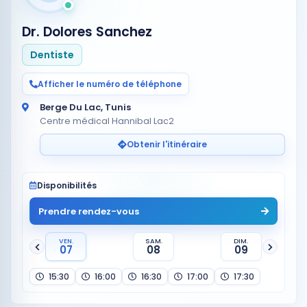
Dr. Dolores Sanchez
Dentiste
Afficher le numéro de téléphone
Berge Du Lac, Tunis
Centre médical Hannibal Lac2
Obtenir l'itinéraire
Disponibilités
Prendre rendez-vous
VEN.
SAM.
DIM.
07
08
09
15:30
16:00
16:30
17:00
17:30