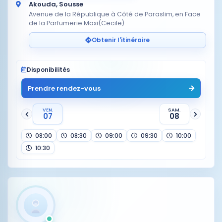
Akouda, Sousse
Avenue de la République à Côté de Paraslim, en Face
de la Parfumerie Maxi(Cecile)
Obtenir l'itinéraire
Disponibilités
Prendre rendez-vous
VEN.
SAM.
07
08
08:00
08:30
09:00
09:30
10:00
10:30