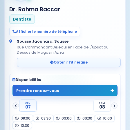
Dr. Rahma Baccar
Dentiste
Afficher le numéro de téléphone
Sousse Jaouhara, Sousse
Rue Commandant Bejeoui en Face de L'Upsat au
Dessus de Magasin Aziza
Obtenir l'itinéraire
Disponibilités
Prendre rendez-vous
VEN.
SAM.
07
08
08:00
08:30
09:00
09:30
10:00
10:30