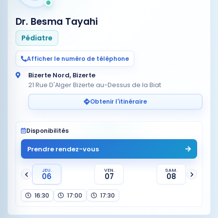
Dr. Besma Tayahi
Pédiatre
Afficher le numéro de téléphone
Bizerte Nord, Bizerte
21 Rue D'Alger Bizerte au-Dessus de la Biat
Obtenir l'itinéraire
Disponibilités
Prendre rendez-vous
JEU.
VEN.
SAM.
06
07
08
16:30
17:00
17:30