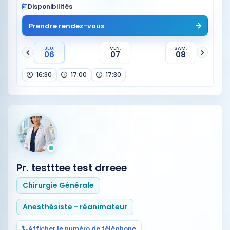
Disponibilités
Prendre rendez-vous
JEU.
VEN.
SAM.
06
07
08
16:30
17:00
17:30
Pr. testttee test drreee
Chirurgie Générale
Anesthésiste - réanimateur
Afficher le numéro de téléphone