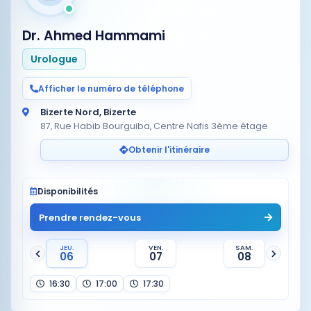
Dr. Ahmed Hammami
Urologue
Afficher le numéro de téléphone
Bizerte Nord, Bizerte
87, Rue Habib Bourguiba, Centre Nafis 3ème étage
Obtenir l'itinéraire
Disponibilités
Prendre rendez-vous
JEU.
VEN.
SAM.
06
07
08
16:30
17:00
17:30