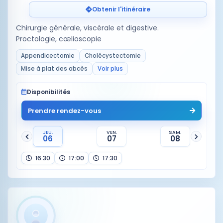
Obtenir l'itinéraire
Chirurgie générale, viscérale et digestive.
Proctologie, cœlioscopie
Appendicectomie
Cholécystectomie
Mise à plat des abcès
Voir plus
Disponibilités
Prendre rendez-vous
JEU.
VEN.
SAM.
06
07
08
16:30
17:00
17:30