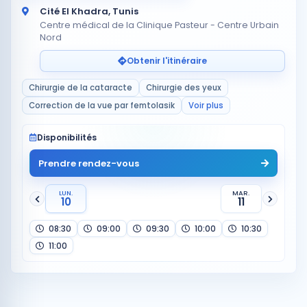
Cité El Khadra, Tunis
Centre médical de la Clinique Pasteur - Centre Urbain
Nord
Obtenir l'itinéraire
Chirurgie de la cataracte
Chirurgie des yeux
Correction de la vue par femtolasik
Voir plus
Disponibilités
Prendre rendez-vous
LUN.
MAR.
10
11
08:30
09:00
09:30
10:00
10:30
11:00