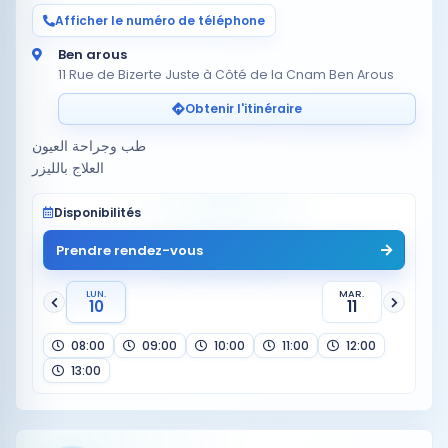
Afficher le numéro de téléphone
Ben arous
11 Rue de Bizerte Juste à Côté de la Cnam Ben Arous
Obtenir l'itinéraire
طب وجراحة العيون
العلاج بالليزر
Disponibilités
Prendre rendez-vous
LUN.
MAR.
10
11
08:00
09:00
10:00
11:00
12:00
13:00