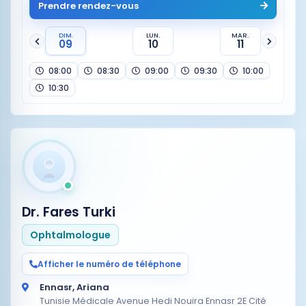
Prendre rendez-vous
DIM.
LUN.
MAR.
09
10
11
08:00
08:30
09:00
09:30
10:00
10:30
Dr. Fares Turki
Ophtalmologue
Afficher le numéro de téléphone
Ennasr, Ariana
Tunisie Médicale Avenue Hedi Nouira Ennasr 2E Cité