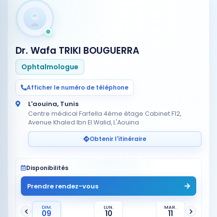
Dr. Wafa TRIKI BOUGUERRA
Ophtalmologue
Afficher le numéro de téléphone
L'aouina, Tunis
Centre médical Farfella 4ème étage Cabinet F12,
Avenue Khaled Ibn El Walid, L'Aouina
Obtenir l'itinéraire
Disponibilités
Prendre rendez-vous
DIM.
LUN.
MAR.
09
10
11