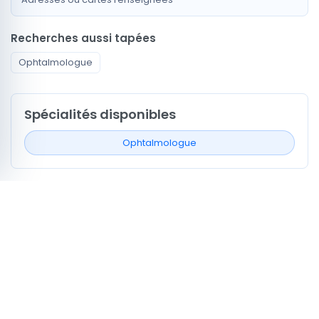
Recherches aussi tapées
Ophtalmologue
Spécialités disponibles
Ophtalmologue
Signaux de profil à comparer
2
Profils avec actes ou services
0
Profils avec vidéo médecin
1
Profils mentionnant la CNAM