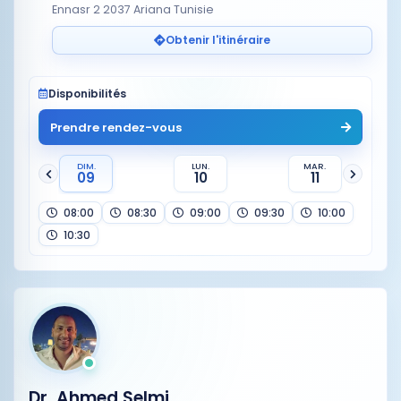
Ennasr 2 2037 Ariana Tunisie
Obtenir l'itinéraire
Disponibilités
Prendre rendez-vous
DIM.
LUN.
MAR.
09
10
11
08:00
08:30
09:00
09:30
10:00
10:30
Dr. Ahmed Selmi