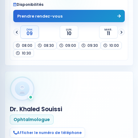
Disponibilités
Prendre rendez-vous
DIM.
LUN.
MAR.
09
10
11
08:00
08:30
09:00
09:30
10:00
10:30
Dr. Khaled Souissi
Ophtalmologue
Afficher le numéro de téléphone