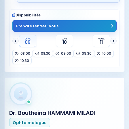
Disponibilités
Prendre rendez-vous
DIM.
LUN.
MAR.
09
10
11
08:00
08:30
09:00
09:30
10:00
10:30
Dr. Boutheina HAMMAMI MILADI
Ophtalmologue