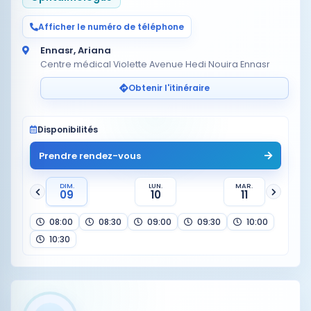
Afficher le numéro de téléphone
Ennasr, Ariana
Centre médical Violette Avenue Hedi Nouira Ennasr
Obtenir l'itinéraire
Disponibilités
Prendre rendez-vous
DIM.
LUN.
MAR.
09
10
11
08:00
08:30
09:00
09:30
10:00
10:30