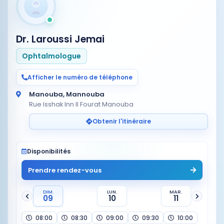
Dr. Laroussi Jemai
Ophtalmologue
Afficher le numéro de téléphone
Manouba, Mannouba
Rue Isshak Inn Il Fourat Manouba
Obtenir l'itinéraire
Disponibilités
Prendre rendez-vous
DIM.
LUN.
MAR.
09
10
11
08:00
08:30
09:00
09:30
10:00