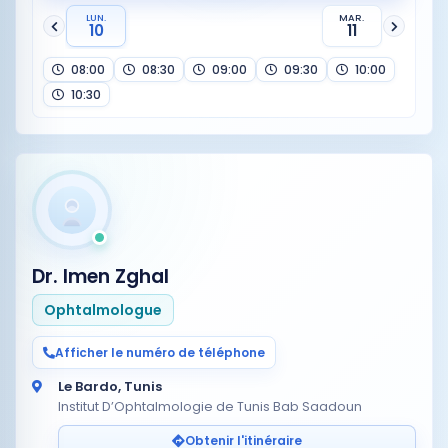
LUN.
MAR.
10
11
08:00
08:30
09:00
09:30
10:00
10:30
Dr. Imen Zghal
Ophtalmologue
Afficher le numéro de téléphone
Le Bardo, Tunis
Institut D’Ophtalmologie de Tunis Bab Saadoun
Obtenir l'itinéraire