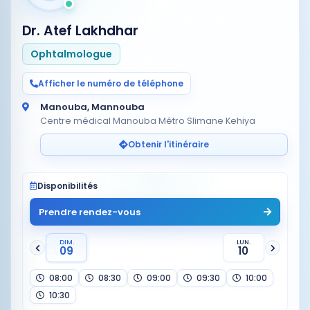
Dr. Atef Lakhdhar
Ophtalmologue
Afficher le numéro de téléphone
Manouba, Mannouba
Centre médical Manouba Métro Slimane Kehiya
Obtenir l'itinéraire
Disponibilités
Prendre rendez-vous
DIM.
LUN.
09
10
08:00
08:30
09:00
09:30
10:00
10:30