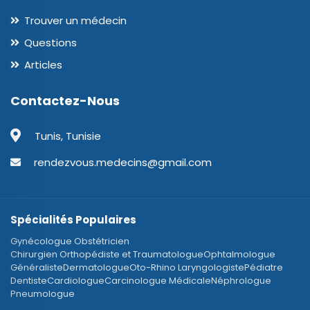
Trouver un médecin
Questions
Articles
Contactez-Nous
Tunis, Tunisie
rendezvous.medecins@gmail.com
Spécialités Populaires
Gynécologue Obstétricien
Chirurgien Orthopédiste et Traumatologue
Ophtalmologue
Généraliste
Dermatologue
Oto-Rhino Laryngologiste
Pédiatre
Dentiste
Cardiologue
Carcinologue Médicale
Néphrologue
Pneumologue