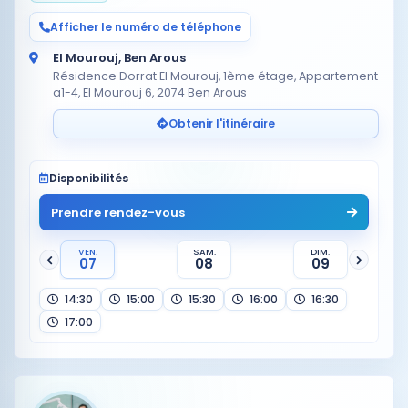
Afficher le numéro de téléphone
El Mourouj, Ben Arous
Résidence Dorrat El Mourouj, 1ème étage, Appartement
a1-4, El Mourouj 6, 2074 Ben Arous
Obtenir l'itinéraire
Disponibilités
Prendre rendez-vous
VEN.
SAM.
DIM.
07
08
09
14:30
15:00
15:30
16:00
16:30
17:00