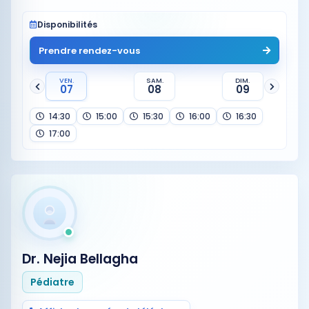
Disponibilités
Prendre rendez-vous
VEN.
SAM.
DIM.
07
08
09
14:30
15:00
15:30
16:00
16:30
17:00
Dr. Nejia Bellagha
Pédiatre