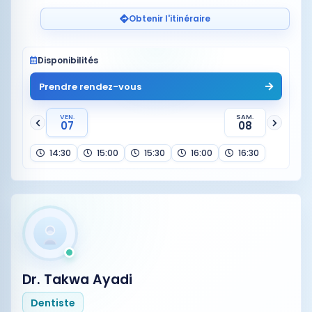
Obtenir l'itinéraire
Disponibilités
Prendre rendez-vous
VEN.
SAM.
07
08
14:30
15:00
15:30
16:00
16:30
Dr. Takwa Ayadi
Dentiste