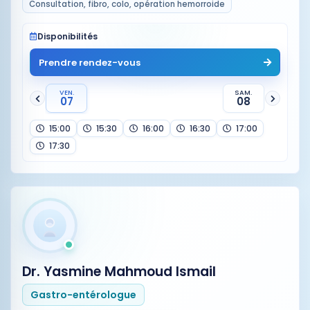
Consultation, fibro, colo, opération hemorroide
Disponibilités
Prendre rendez-vous
VEN.
SAM.
07
08
15:00
15:30
16:00
16:30
17:00
17:30
Dr. Yasmine Mahmoud Ismail
Gastro-entérologue