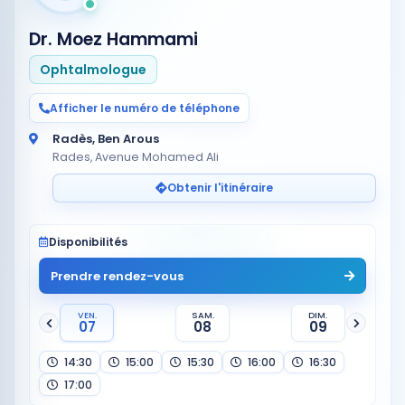
Dr. Moez Hammami
Ophtalmologue
Afficher le numéro de téléphone
Radès, Ben Arous
Rades, Avenue Mohamed Ali
Obtenir l'itinéraire
Disponibilités
Prendre rendez-vous
VEN.
SAM.
DIM.
07
08
09
14:30
15:00
15:30
16:00
16:30
17:00