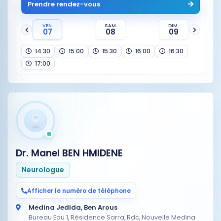
Prendre rendez-vous
VEN.
SAM.
DIM.
07
08
09
14:30
15:00
15:30
16:00
16:30
17:00
Dr. Manel BEN HMIDENE
Neurologue
Afficher le numéro de téléphone
Medina Jedida, Ben Arous
Bureau Eau 1, Résidence Sarra, Rdc, Nouvelle Medina