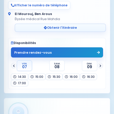
Afficher le numéro de téléphone
El Mourouj, Ben Arous
Élysée médical Rue Mahdia
Obtenir l'itinéraire
Disponibilités
Prendre rendez-vous
VEN.
SAM.
DIM.
07
08
09
14:30
15:00
15:30
16:00
16:30
17:00