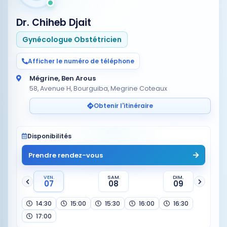
Dr. Chiheb Djait
Gynécologue Obstétricien
Afficher le numéro de téléphone
Mégrine, Ben Arous
58, Avenue H, Bourguiba, Megrine Coteaux
Obtenir l'itinéraire
Disponibilités
Prendre rendez-vous
VEN.
SAM.
DIM.
07
08
09
14:30
15:00
15:30
16:00
16:30
17:00