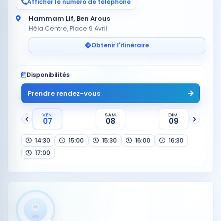
Afficher le numéro de téléphone
Hammam Lif, Ben Arous
Héla Centre, Place 9 Avril
Obtenir l'itinéraire
Disponibilités
Prendre rendez-vous
VEN.
SAM.
DIM.
07
08
09
14:30
15:00
15:30
16:00
16:30
17:00