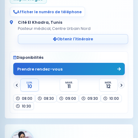
Afficher le numéro de téléphone
Cité El Khadra, Tunis
Pasteur médical, Centre Urbain Nord
Obtenir l'itinéraire
Disponibilités
Prendre rendez-vous
LUN.
MAR.
MER.
10
11
12
08:00
08:30
09:00
09:30
10:00
10:30