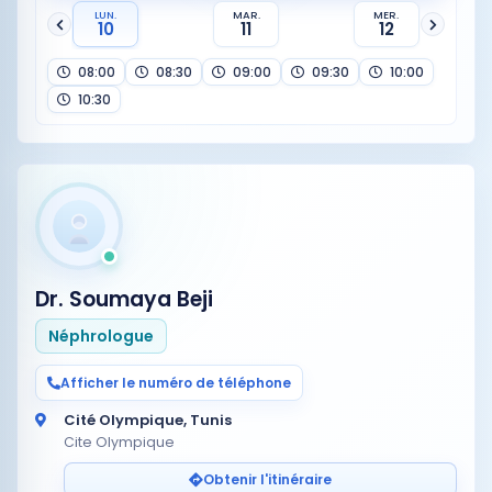
LUN.
MAR.
MER.
10
11
12
08:00
08:30
09:00
09:30
10:00
10:30
Dr. Soumaya Beji
Néphrologue
Afficher le numéro de téléphone
Cité Olympique, Tunis
Cite Olympique
Obtenir l'itinéraire