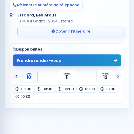
Afficher le numéro de téléphone
Ezzahra, Ben Arous
10 Rue Il Ghazali 2034 Ezzahra
Obtenir l'itinéraire
Disponibilités
Prendre rendez-vous
LUN.
MAR.
MER.
10
11
12
08:00
08:30
09:00
09:30
10:00
10:30