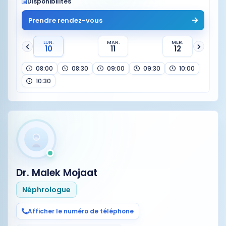
Disponibilités
Prendre rendez-vous
LUN.
MAR.
MER.
10
11
12
08:00
08:30
09:00
09:30
10:00
10:30
Dr. Malek Mojaat
Néphrologue
Afficher le numéro de téléphone