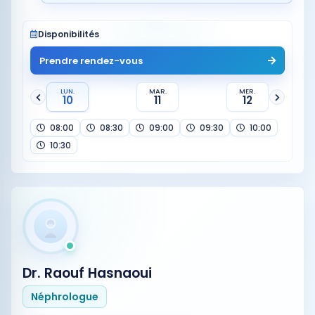
Disponibilités
Prendre rendez-vous
LUN.
MAR.
MER.
10
11
12
08:00
08:30
09:00
09:30
10:00
10:30
Dr. Raouf Hasnaoui
Néphrologue