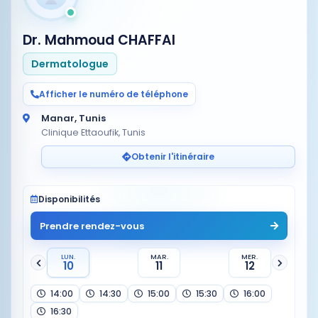
Dr. Mahmoud CHAFFAI
Dermatologue
Afficher le numéro de téléphone
Manar, Tunis
Clinique Ettaoufik, Tunis
Obtenir l'itinéraire
Disponibilités
Prendre rendez-vous
LUN.
MAR.
MER.
10
11
12
14:00
14:30
15:00
15:30
16:00
16:30