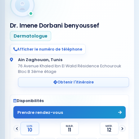
Dr. Imene Dorbani benyoussef
Dermatologue
Afficher le numéro de téléphone
Ain Zaghouan, Tunis
76 Avenue Khaled Ibn El Walid Résidence Echourouk
Bloc B 3ème étage
Obtenir l'itinéraire
Disponibilités
Prendre rendez-vous
LUN.
MAR.
MER.
10
11
12