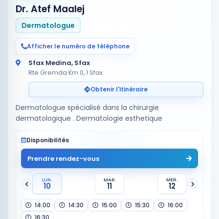
Dr. Atef Maalej
Dermatologue
Afficher le numéro de téléphone
Sfax Medina, Sfax
Rte Gremda Km 0, 1 Sfax
Obtenir l'itinéraire
Dermatologue spécialisé dans la chirurgie
Disponibilités
Prendre rendez-vous
LUN.
MAR.
MER.
10
11
12
14:00
14:30
15:00
15:30
16:00
16:30