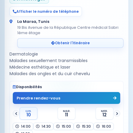
Afficher le numéro de téléphone
La Marsa, Tunis
19 Bis Avenue de la République Centre médical Sabri
1ème étage
Obtenir l'itinéraire
Dermatologie
Maladies sexuellement transmissibles
Médecine esthétique et laser
Disponibilités
Prendre rendez-vous
LUN.
MAR.
MER.
10
11
12
14:00
14:30
15:00
15:30
16:00