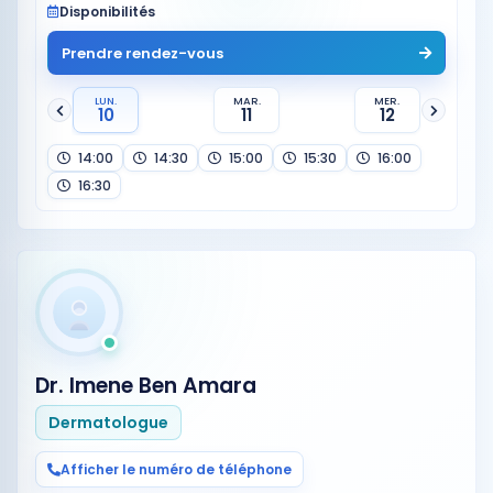
Disponibilités
Prendre rendez-vous
LUN.
MAR.
MER.
10
11
12
14:00
14:30
15:00
15:30
16:00
16:30
Dr. Imene Ben Amara
Dermatologue
Afficher le numéro de téléphone