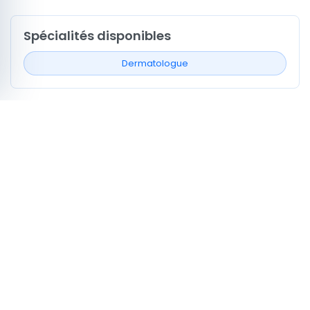
Spécialités disponibles
Dermatologue
Signaux de profil à comparer
1
Profils avec actes ou services
0
Profils avec vidéo médecin
0
Profils mentionnant la CNAM
Comment choisir Dermatologue à
Tunisie
Commencez par la spécialité ou le symptôme, puis