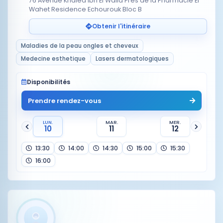
76 Avenue Khaled Ibn El Walid Près de la Pharmacie El
Wahet Residence Echourouk Bloc B
Obtenir l'itinéraire
Maladies de la peau ongles et cheveux
Medecine esthetique
Lasers dermatologiques
Disponibilités
Prendre rendez-vous
LUN.
MAR.
MER.
10
11
12
13:30
14:00
14:30
15:00
15:30
16:00