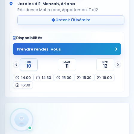
Jardins d'El Menzah, Ariana
Résidence Mahrajene, Appartement T a12
Obtenir l'itinéraire
Disponibilités
Prendre rendez-vous
LUN.
MAR.
MER.
10
11
12
14:00
14:30
15:00
15:30
16:00
16:30