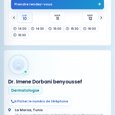
Prendre rendez-vous
LUN.
MAR.
MER.
10
11
12
14:00
14:30
15:00
15:30
16:00
16:30
Dr. Imene Dorbani benyoussef
Dermatologue
Afficher le numéro de téléphone
La Marsa, Tunis