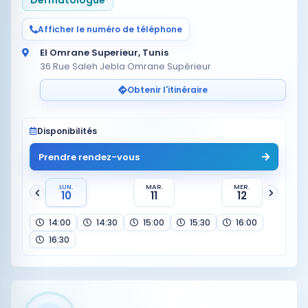
Afficher le numéro de téléphone
El Omrane Superieur, Tunis
36 Rue Saleh Jebla Omrane Supérieur
Obtenir l'itinéraire
Disponibilités
Prendre rendez-vous
LUN.
MAR.
MER.
10
11
12
14:00
14:30
15:00
15:30
16:00
16:30