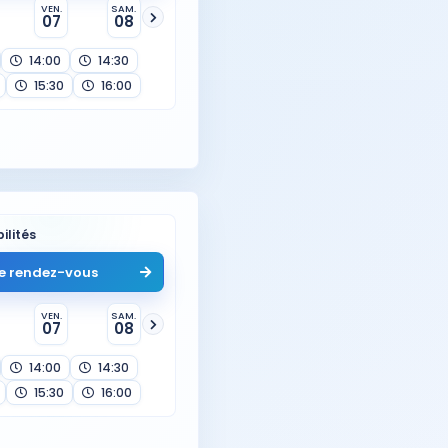
VEN.
SAM.
07
08
14:00
14:30
15:30
16:00
ilités
e rendez-vous
VEN.
SAM.
07
08
14:00
14:30
15:30
16:00