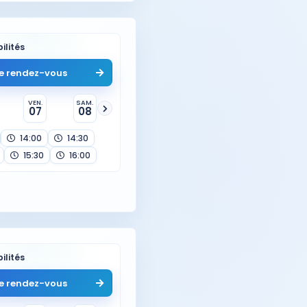
ilités
e rendez-vous
VEN.
SAM.
07
08
14:00
14:30
15:30
16:00
ilités
e rendez-vous