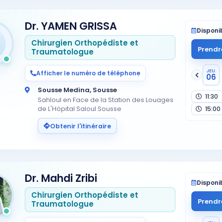
Dr. YAMEN GRISSA
Disponib
Chirurgien Orthopédiste et
Prendr
Traumatologue
JEU.
Afficher le numéro de téléphone
06
Sousse Medina, Sousse
11:30
Sahloul en Face de la Station des Louages
de L'Höpital Saloul Sousse
15:00
Obtenir l'itinéraire
Dr. Mahdi Zribi
Disponib
Chirurgien Orthopédiste et
Prendr
Traumatologue