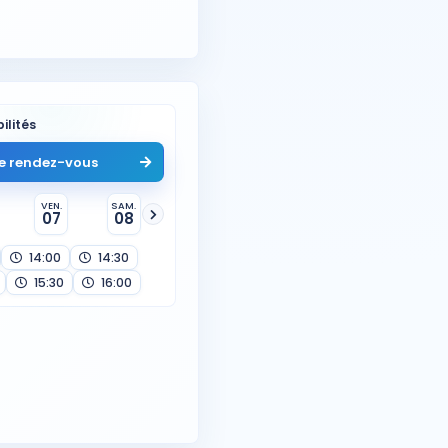
ilités
e rendez-vous
VEN.
SAM.
07
08
14:00
14:30
15:30
16:00