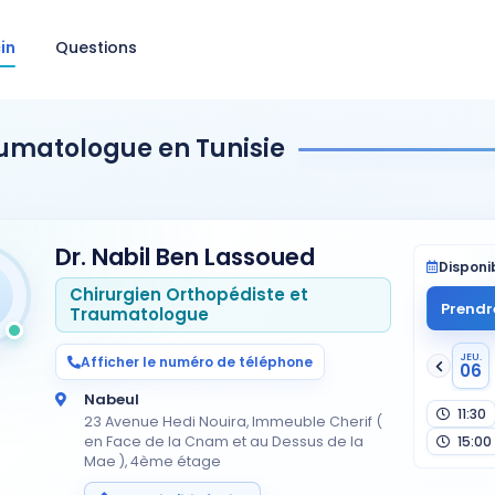
in
Questions
aumatologue en Tunisie
Dr. Nabil Ben Lassoued
Disponib
Chirurgien Orthopédiste et
Prendr
Traumatologue
JEU.
Afficher le numéro de téléphone
06
Nabeul
11:30
23 Avenue Hedi Nouira, Immeuble Cherif (
en Face de la Cnam et au Dessus de la
15:00
Mae ), 4ème étage