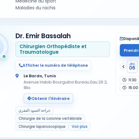
Médecine du sport
Maladies du rachis
Dr. Emir Bassalah
Disponib
Chirurgien Orthopédiste et
Prendr
Traumatologue
JEU.
Afficher le numéro de téléphone
06
Le Bardo, Tunis
11:30
Avenue Habib Bourguiba Bureau Eau 26 2,
1Bis
15:00
Obtenir l'itinéraire
جراحة العمود الفقري
Chirurgie de la colonne vertébrale
Chirurgie laparoscopique
Voir plus