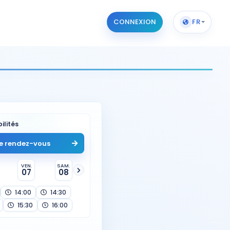
CONNEXION
FR
ilités
e rendez-vous
VEN.
SAM.
07
08
14:00
14:30
15:30
16:00