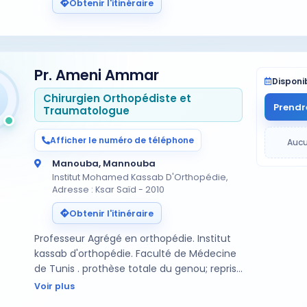
Obtenir l'itinéraire
Pr. Ameni Ammar
Disponib
Chirurgien Orthopédiste et
Prendr
Traumatologue
Afficher le numéro de téléphone
Aucu
Manouba, Mannouba
Institut Mohamed Kassab D'Orthopédie,
Adresse : Ksar Saïd - 2010
Obtenir l'itinéraire
Professeur Agrégé en orthopédie. Institut
kassab d'orthopédie. Faculté de Médecine
de Tunis . prothèse totale du genou; reprise
des prothèses totales du genou prise en
Voir plus
charge des douleurs du genou, arthrose du