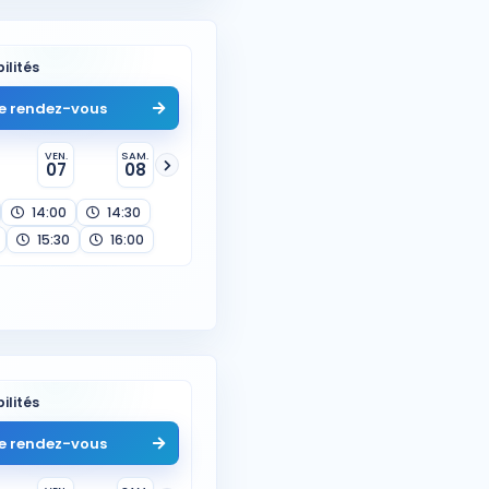
ilités
e rendez-vous
VEN.
SAM.
07
08
14:00
14:30
15:30
16:00
ilités
e rendez-vous