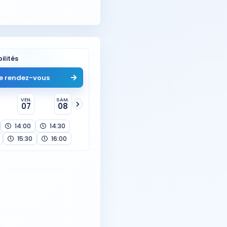
ilités
e rendez-vous
VEN.
SAM.
07
08
14:00
14:30
15:30
16:00