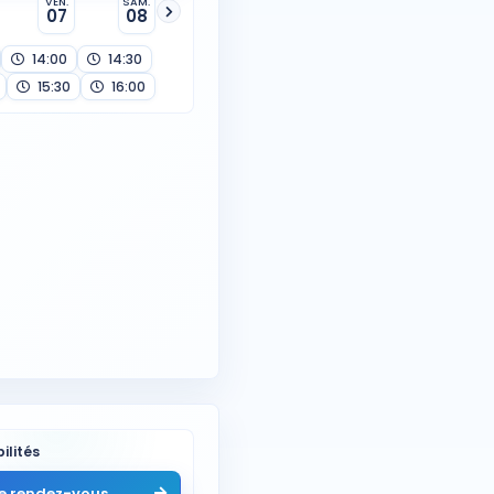
VEN.
SAM.
07
08
14:00
14:30
15:30
16:00
ilités
e rendez-vous