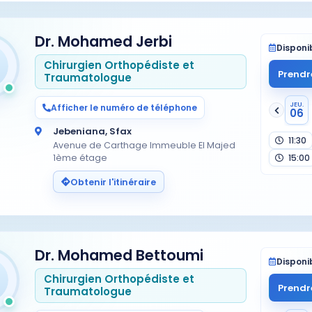
genou, ar…
Dr. Mohamed Jerbi
Disponib
Chirurgien Orthopédiste et
Prendr
Traumatologue
JEU.
Afficher le numéro de téléphone
06
Jebeniana, Sfax
11:30
Avenue de Carthage Immeuble El Majed
1ème étage
15:00
Obtenir l'itinéraire
Dr. Mohamed Bettoumi
Disponib
Chirurgien Orthopédiste et
Prendr
Traumatologue