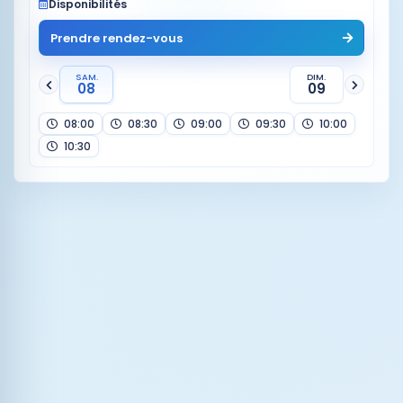
Disponibilités
Prendre rendez-vous
SAM.
DIM.
08
09
08:00
08:30
09:00
09:30
10:00
10:30