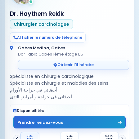
Dr. Haythem Rekik
Chirurgien carcinologue
Afficher le numéro de téléphone
Gabes Medina, Gabes
Dar Tabib Gabès 1ème étage B5
Obtenir l'itinéraire
Spécialiste en chirurgie carcinologique
Spécialiste en chirurgie et maladies des seins
أخصّائي في جراحة الأورام
أخصّائي في جراحة و أمراض الثدي
Disponibilités
Prendre rendez-vous
JEU.
VEN.
SAM.