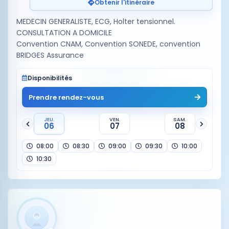
Obtenir l'itinéraire
MEDECIN GENERALISTE, ECG, Holter tensionnel.
CONSULTATION A DOMICILE
Convention CNAM, Convention SONEDE, convention
BRIDGES Assurance
Disponibilités
Prendre rendez-vous
JEU.
VEN.
SAM.
06
07
08
08:00
08:30
09:00
09:30
10:00
10:30