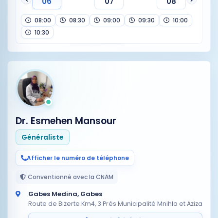
06
07
08
08:00
08:30
09:00
09:30
10:00
10:30
Dr. Esmehen Mansour
Généraliste
Afficher le numéro de téléphone
Conventionné avec la CNAM
Gabes Medina, Gabes
Route de Bizerte Km4, 3 Prés Municipalité Mnihla et Aziza