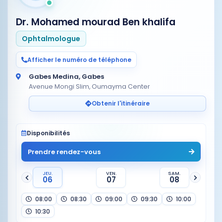
Dr. Mohamed mourad Ben khalifa
Ophtalmologue
Afficher le numéro de téléphone
Gabes Medina, Gabes
Avenue Mongi Slim, Oumayma Center
Obtenir l'itinéraire
Disponibilités
Prendre rendez-vous
JEU.
VEN.
SAM.
06
07
08
08:00
08:30
09:00
09:30
10:00
10:30