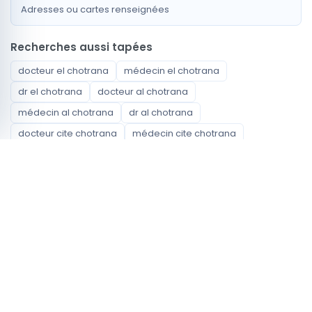
Adresses ou cartes renseignées
Recherches aussi tapées
docteur el chotrana
médecin el chotrana
dr el chotrana
docteur al chotrana
médecin al chotrana
dr al chotrana
docteur cite chotrana
médecin cite chotrana
dr cite chotrana
Spécialités disponibles
Anesthésiste - réanimateur
Carcinologue Médicale
Cardiologue
Chirurgie Générale