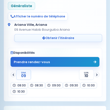
Généraliste
Afficher le numéro de téléphone
Ariana Ville, Ariana
09 Avenue Habib Bourguiba Ariana
Obtenir l'itinéraire
Disponibilités
Prendre rendez-vous
DIM.
LUN.
09
10
08:00
08:30
09:00
09:30
10:00
10:30