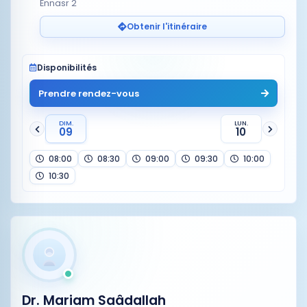
Ennasr 2
Obtenir l'itinéraire
Disponibilités
Prendre rendez-vous
DIM.
LUN.
09
10
08:00
08:30
09:00
09:30
10:00
10:30
Dr. Mariam Saâdallah