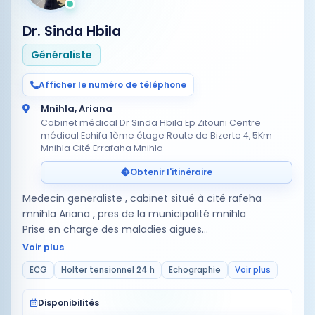
Dr. Sinda Hbila
Généraliste
Afficher le numéro de téléphone
Mnihla, Ariana
Cabinet médical Dr Sinda Hbila Ep Zitouni Centre
médical Echifa 1ème étage Route de Bizerte 4, 5Km
Mnihla Cité Errafaha Mnihla
Obtenir l'itinéraire
Medecin generaliste , cabinet situé à cité rafeha
mnihla Ariana , pres de la municipalité mnihla
Prise en charge des maladies aigues
Prise en charge des maladies chroniques : diabete HTA
Voir plus
dyslioidemiw
ECG
Holter tensionnel 24 h
Echographie
Voir plus
Echographie
holter t…
Disponibilités