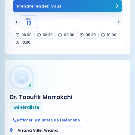
Prendre rendez-vous
LUN.
10
08:00
08:30
09:00
09:30
10:00
10:30
Dr. Taoufik Marrakchi
Généraliste
Afficher le numéro de téléphone
Ariana Ville, Ariana