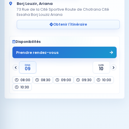
Borj Louzir, Ariana
73 Rue de la Cité Sportive Route de Chotrana Cité
Essaha Borj Louziz Ariana
Obtenir l'itinéraire
Disponibilités
Prendre rendez-vous
DIM.
LUN.
09
10
08:00
08:30
09:00
09:30
10:00
10:30