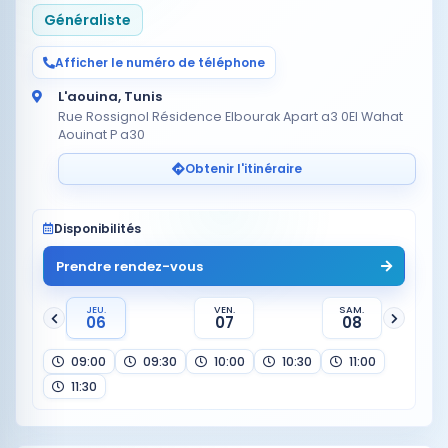
Généraliste
Afficher le numéro de téléphone
L'aouina, Tunis
Rue Rossignol Résidence Elbourak Apart a3 0El Wahat
Aouinat P a30
Obtenir l'itinéraire
Disponibilités
Prendre rendez-vous
JEU.
VEN.
SAM.
06
07
08
09:00
09:30
10:00
10:30
11:00
11:30