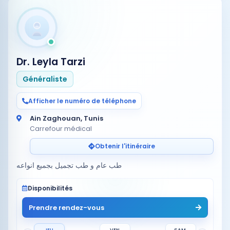
Dr. Leyla Tarzi
Généraliste
Afficher le numéro de téléphone
Ain Zaghouan, Tunis
Carrefour médical
Obtenir l'itinéraire
طب عام و طب تجميل بجميع انواعه
Disponibilités
Prendre rendez-vous
JEU.
VEN.
SAM.