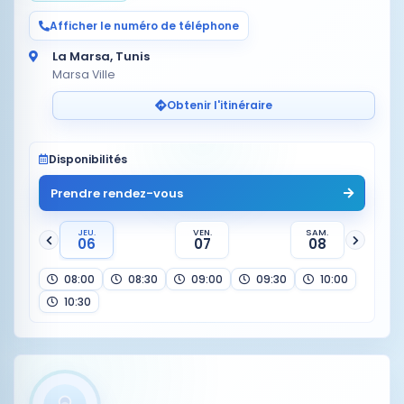
Afficher le numéro de téléphone
La Marsa, Tunis
Marsa Ville
Obtenir l'itinéraire
Disponibilités
Prendre rendez-vous
JEU.
VEN.
SAM.
06
07
08
08:00
08:30
09:00
09:30
10:00
10:30