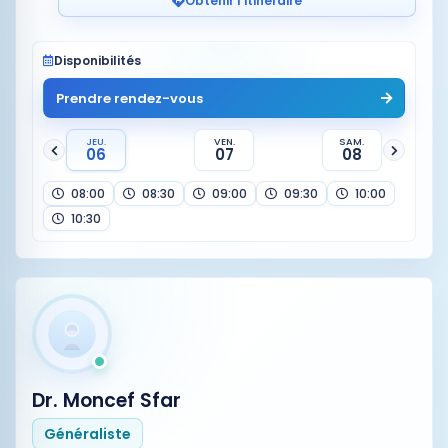
Obtenir l'itinéraire
Disponibilités
Prendre rendez-vous
JEU.
VEN.
SAM.
06
07
08
08:00
08:30
09:00
09:30
10:00
10:30
Dr. Moncef Sfar
Généraliste