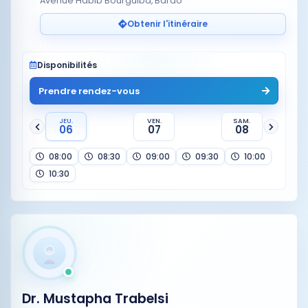
Avenue Habib Bourguiba, Bardo
Obtenir l'itinéraire
Disponibilités
Prendre rendez-vous
JEU.
VEN.
SAM.
06
07
08
08:00
08:30
09:00
09:30
10:00
10:30
Dr. Mustapha Trabelsi