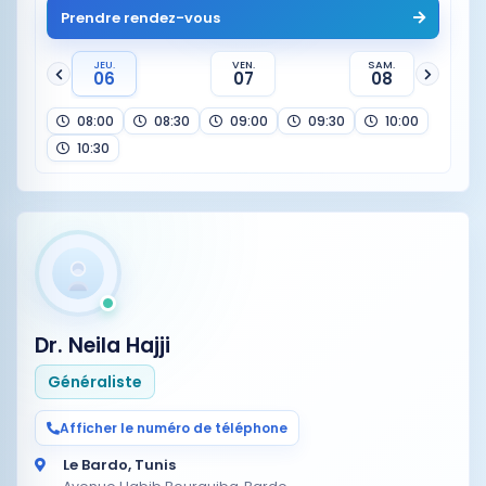
Prendre rendez-vous
JEU.
VEN.
SAM.
06
07
08
08:00
08:30
09:00
09:30
10:00
10:30
Dr. Neila Hajji
Généraliste
Afficher le numéro de téléphone
Le Bardo, Tunis