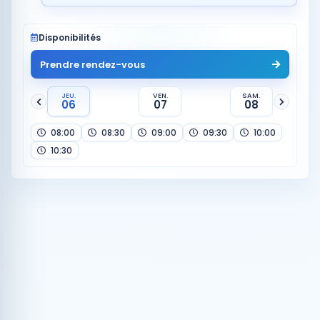
Disponibilités
Prendre rendez-vous
JEU.
VEN.
SAM.
06
07
08
08:00
08:30
09:00
09:30
10:00
10:30