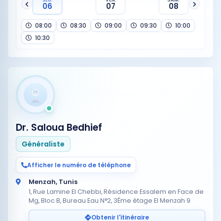
06
07
08
08:00
08:30
09:00
09:30
10:00
10:30
Dr. Saloua Bedhief
Généraliste
Afficher le numéro de téléphone
Menzah, Tunis
1, Rue Lamine El Chebbi, Résidence Essalem en Face de
Mg, Bloc B, Bureau Eau N°2, 3Éme étage El Menzah 9
Obtenir l'itinéraire