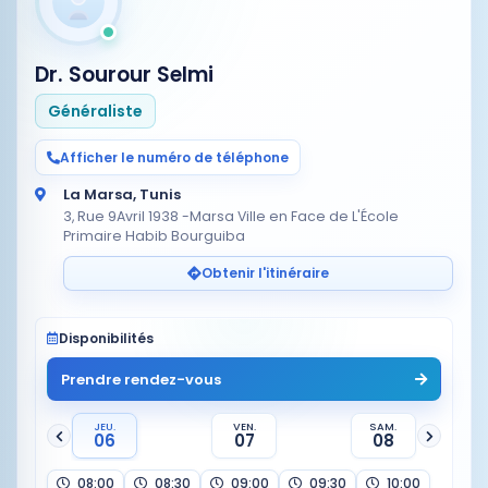
Dr. Sourour Selmi
Généraliste
Afficher le numéro de téléphone
La Marsa, Tunis
3, Rue 9Avril 1938 -Marsa Ville en Face de L'École
Primaire Habib Bourguiba
Obtenir l'itinéraire
Disponibilités
Prendre rendez-vous
JEU.
VEN.
SAM.
06
07
08
08:00
08:30
09:00
09:30
10:00