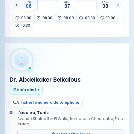
JEU.
VEN.
SAM.
06
07
08
08:00
08:30
09:00
09:30
10:00
10:30
Dr. Abdelkaker Belkaious
Généraliste
Afficher le numéro de téléphone
L'aouina, Tunis
Avenue Khaled Ibn El Walid, Immeuble Chourouk a, Ème
étage