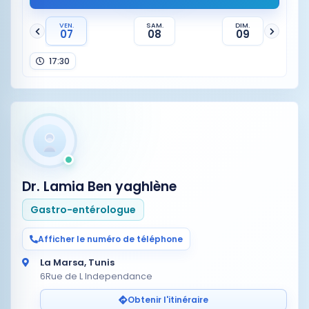
VEN.
SAM.
DIM.
07
08
09
17:30
Dr. Lamia Ben yaghlène
Gastro-entérologue
Afficher le numéro de téléphone
La Marsa, Tunis
6Rue de L Independance
Obtenir l'itinéraire