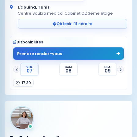
L'aouina, Tunis
Centre Soukra médical Cabinet C2 3ème étage
Obtenir l'itinéraire
Disponibilités
Prendre rendez-vous
VEN.
SAM.
DIM.
07
08
09
17:30