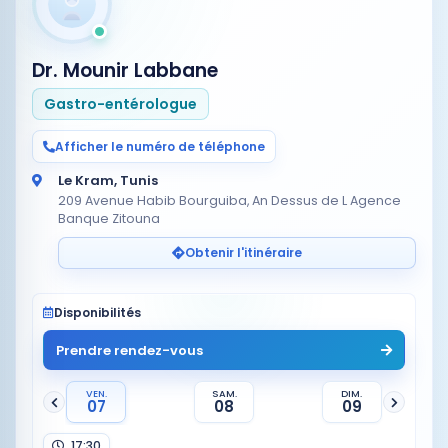
Dr. Mounir Labbane
Gastro-entérologue
Afficher le numéro de téléphone
Le Kram, Tunis
209 Avenue Habib Bourguiba, An Dessus de L Agence
Banque Zitouna
Obtenir l'itinéraire
Disponibilités
Prendre rendez-vous
VEN.
SAM.
DIM.
07
08
09
17:30