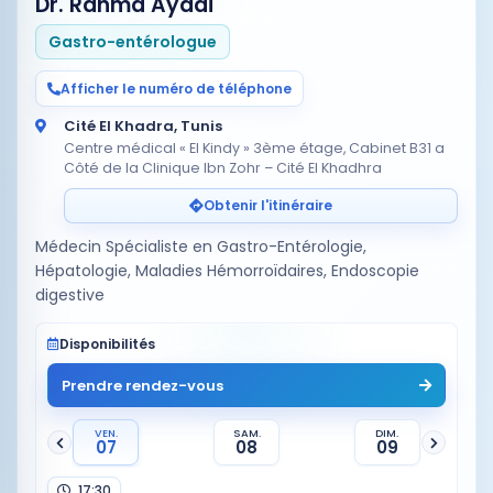
Dr. Rahma Ayadi
Gastro-entérologue
Afficher le numéro de téléphone
Cité El Khadra, Tunis
Centre médical « El Kindy » 3ème étage, Cabinet B31 a
Côté de la Clinique Ibn Zohr – Cité El Khadhra
Obtenir l'itinéraire
Médecin Spécialiste en Gastro-Entérologie,
Hépatologie, Maladies Hémorroïdaires, Endoscopie
digestive
Disponibilités
Prendre rendez-vous
VEN.
SAM.
DIM.
07
08
09
17:30