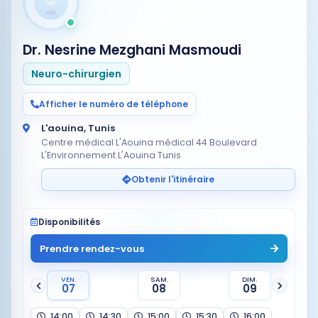
Dr. Nesrine Mezghani Masmoudi
Neuro-chirurgien
Afficher le numéro de téléphone
L'aouina, Tunis
Centre médical L'Aouina médical 44 Boulevard
L'Environnement L'Aouina Tunis
Obtenir l'itinéraire
Disponibilités
Prendre rendez-vous
VEN.
SAM.
DIM.
07
08
09
14:00
14:30
15:00
15:30
16:00