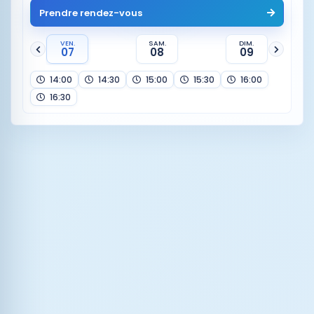
Prendre rendez-vous
VEN.
SAM.
DIM.
07
08
09
14:00
14:30
15:00
15:30
16:00
16:30