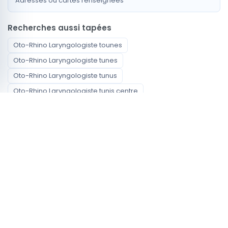
Adresses ou cartes renseignées
Recherches aussi tapées
Oto-Rhino Laryngologiste tounes
Oto-Rhino Laryngologiste tunes
Oto-Rhino Laryngologiste tunus
Oto-Rhino Laryngologiste tunis centre
Oto-Rhino Laryngologiste centre tunis
Oto-Rhino Laryngologiste ville de tunis
otolaryngologist Tunis
أخصائي طب الأذن والأنف والحنجرة Tunis
orl Tunis
oto rhino Tunis
Spécialités disponibles
Oto-Rhino Laryngologiste