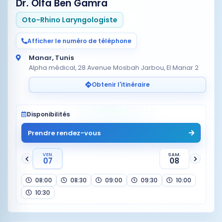
Dr. Olfa Ben Gamra
Oto-Rhino Laryngologiste
Afficher le numéro de téléphone
Manar, Tunis
Alpha médical, 28 Avenue Mosbah Jarbou, El Manar 2
Obtenir l'itinéraire
Disponibilités
Prendre rendez-vous
VEN.
SAM.
07
08
08:00
08:30
09:00
09:30
10:00
10:30