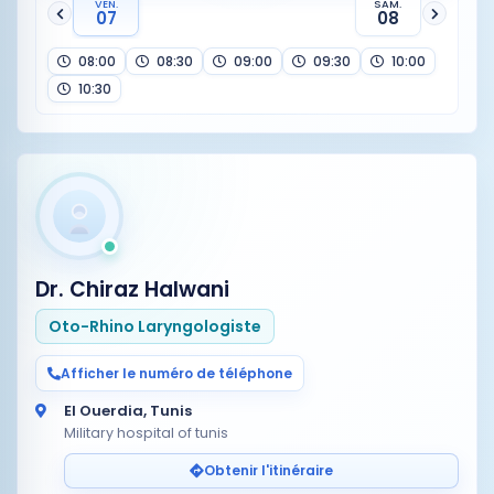
VEN.
SAM.
07
08
08:00
08:30
09:00
09:30
10:00
10:30
Dr. Chiraz Halwani
Oto-Rhino Laryngologiste
Afficher le numéro de téléphone
El Ouerdia, Tunis
Military hospital of tunis
Obtenir l'itinéraire