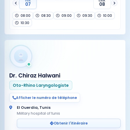
VEN.
SAM.
07
08
08:00
08:30
09:00
09:30
10:00
10:30
Dr. Chiraz Halwani
Oto-Rhino Laryngologiste
Afficher le numéro de téléphone
El Ouerdia, Tunis
Military hospital of tunis
Obtenir l'itinéraire