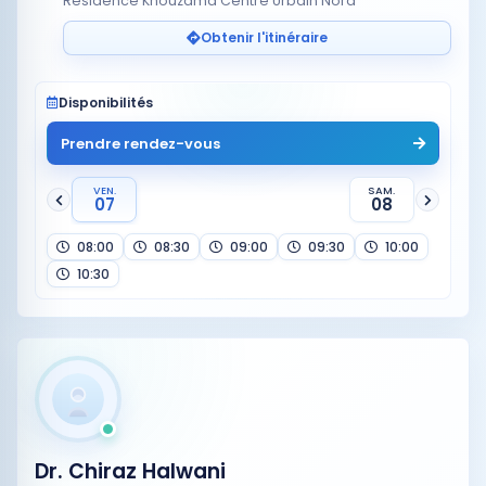
Résidence Khouzama Centre Urbain Nord
Obtenir l'itinéraire
Disponibilités
Prendre rendez-vous
VEN.
SAM.
07
08
08:00
08:30
09:00
09:30
10:00
10:30
Dr. Chiraz Halwani