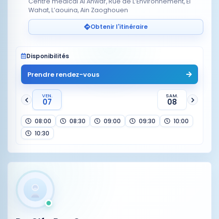
Centre médical Al Anwar, Rue de L’Environnement, El
Wahat, L’aouina, Ain Zaoghouen
Obtenir l'itinéraire
Disponibilités
Prendre rendez-vous
VEN.
SAM.
07
08
08:00
08:30
09:00
09:30
10:00
10:30