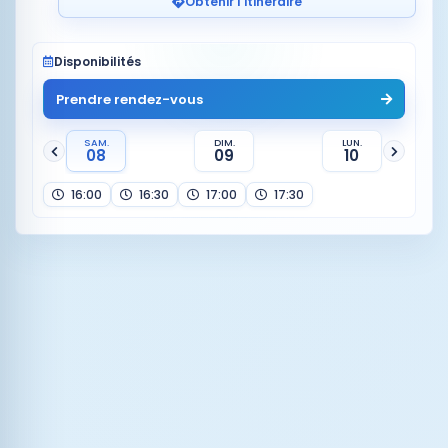
Obtenir l'itinéraire
Disponibilités
Prendre rendez-vous
SAM.
DIM.
LUN.
08
09
10
16:00
16:30
17:00
17:30