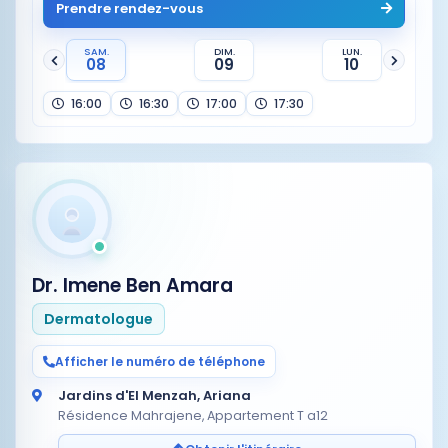
Prendre rendez-vous
SAM.
DIM.
LUN.
08
09
10
16:00
16:30
17:00
17:30
Dr. Imene Ben Amara
Dermatologue
Afficher le numéro de téléphone
Jardins d'El Menzah, Ariana
Résidence Mahrajene, Appartement T a12