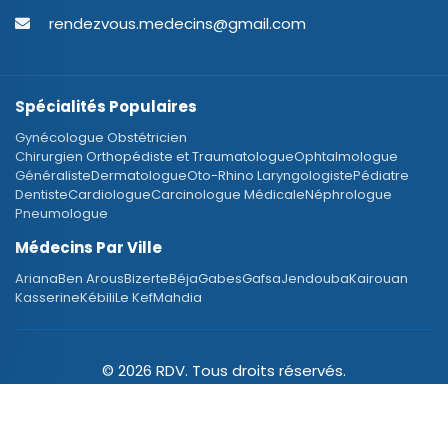
rendezvous.medecins@gmail.com
Spécialités Populaires
Gynécologue Obstétricien
Chirurgien Orthopédiste et Traumatologue
Ophtalmologue
Généraliste
Dermatologue
Oto-Rhino Laryngologiste
Pédiatre
Dentiste
Cardiologue
Carcinologue Médicale
Néphrologue
Pneumologue
Médecins Par Ville
Ariana
Ben Arous
Bizerte
Béja
Gabes
Gafsa
Jendouba
Kairouan
Kasserine
Kébili
Le Kef
Mahdia
© 2026 RDV. Tous droits réservés.
Designed with
♥
by Blue Eden Software