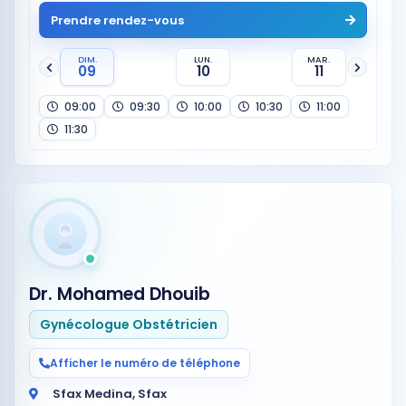
Prendre rendez-vous
DIM.
LUN.
MAR.
09
10
11
09:00
09:30
10:00
10:30
11:00
11:30
Dr. Mohamed Dhouib
Gynécologue Obstétricien
Afficher le numéro de téléphone
Sfax Medina, Sfax