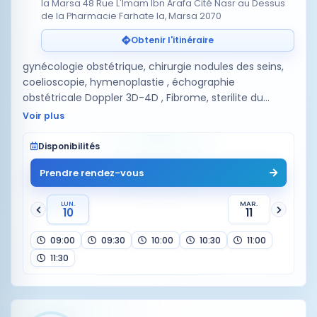
la Marsa 48 Rue L'Imam Ibn Arafa Cité Nasr au Dessus
de la Pharmacie Farhate la, Marsa 2070
Obtenir l'itinéraire
gynécologie obstétrique, chirurgie nodules des seins,
coelioscopie, hymenoplastie , échographie
obstétricale Doppler 3D-4D , Fibrome, sterilite du
couplé,fécondation in vitro ,PMA,insémination
Voir plus
artificielle, المساعدة …
Disponibilités
Prendre rendez-vous
LUN.
MAR.
10
11
09:00
09:30
10:00
10:30
11:00
11:30