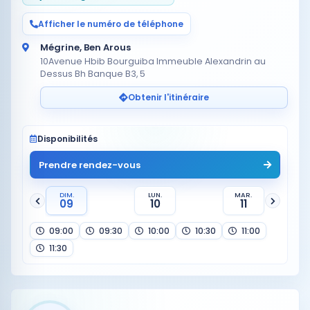
Afficher le numéro de téléphone
Mégrine, Ben Arous
10Avenue Hbib Bourguiba Immeuble Alexandrin au
Dessus Bh Banque B3, 5
Obtenir l'itinéraire
Disponibilités
Prendre rendez-vous
DIM.
LUN.
MAR.
09
10
11
09:00
09:30
10:00
10:30
11:00
11:30