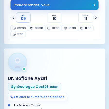
Prendre rendez-vous
DIM.
LUN.
MAR.
09
10
11
09:00
09:30
10:00
10:30
11:00
11:30
Dr. Sofiane Ayari
Gynécologue Obstétricien
Afficher le numéro de téléphone
La Marsa, Tunis