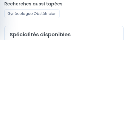
Recherches aussi tapées
Gynécologue Obstétricien
Spécialités disponibles
Gynécologue Obstétricien
Signaux de profil à comparer
1
Profils avec actes ou services
0
Profils avec vidéo médecin
0
Profils mentionnant la CNAM
Comment choisir Gynécologue