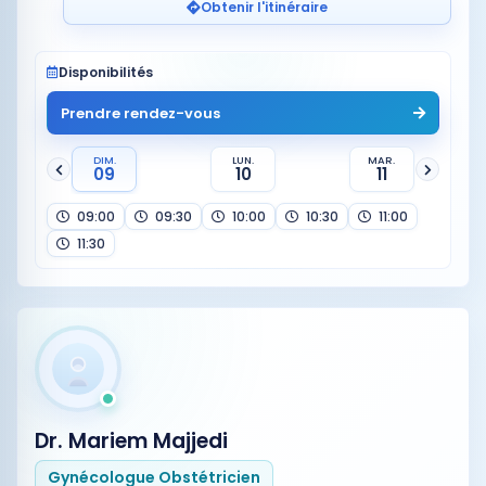
Obtenir l'itinéraire
Disponibilités
Prendre rendez-vous
DIM.
LUN.
MAR.
09
10
11
09:00
09:30
10:00
10:30
11:00
11:30
Dr. Mariem Majjedi
Gynécologue Obstétricien