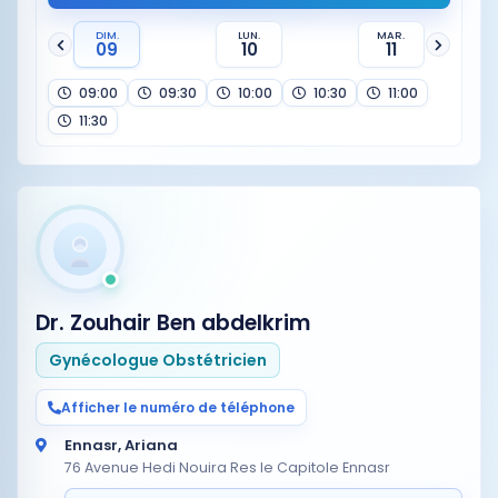
DIM.
LUN.
MAR.
09
10
11
09:00
09:30
10:00
10:30
11:00
11:30
Dr. Zouhair Ben abdelkrim
Gynécologue Obstétricien
Afficher le numéro de téléphone
Ennasr, Ariana
76 Avenue Hedi Nouira Res le Capitole Ennasr