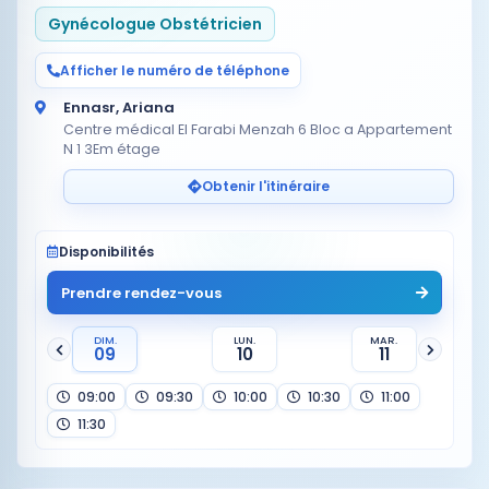
Gynécologue Obstétricien
Afficher le numéro de téléphone
Ennasr, Ariana
Centre médical El Farabi Menzah 6 Bloc a Appartement
N 1 3Em étage
Obtenir l'itinéraire
Disponibilités
Prendre rendez-vous
DIM.
LUN.
MAR.
09
10
11
09:00
09:30
10:00
10:30
11:00
11:30