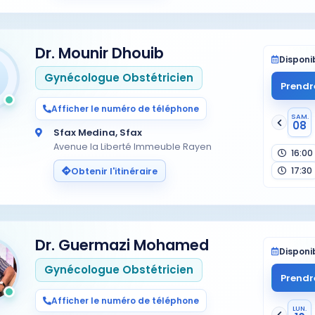
Dr. Mounir Dhouib
Disponib
Gynécologue Obstétricien
Prendr
Afficher le numéro de téléphone
SAM.
08
Sfax Medina, Sfax
Avenue la Liberté Immeuble Rayen
16:00
17:30
Obtenir l'itinéraire
Dr. Guermazi Mohamed
Disponib
Gynécologue Obstétricien
Prendr
Afficher le numéro de téléphone
LUN.