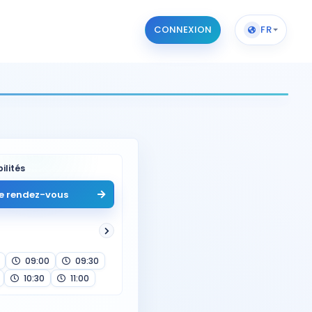
CONNEXION
FR
ilités
e rendez-vous
09:00
09:30
10:30
11:00