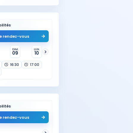
ilités
e rendez-vous
DIM.
LUN.
09
10
16:30
17:00
ilités
e rendez-vous