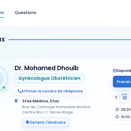
in
Questions
ax
Dr. Mohamed Dhouib
Disponib
Gynécologue Obstétricien
Prendr
Afficher le numéro de téléphone
LUN.
10
Sfax Medina, Sfax
Rue de Carthage Immeuble Madina
08:30
Centre Bloc C 3ème étage
10:00
Obtenir l'itinéraire